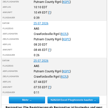
Putnam County Rgnl
(
KGPC
)
ZIELFLUGHAFEN
10:10
EDT
ABFLUG
10:49
EDT
(
?
)
ANKUNFT
0:39
FLUGDAUER
25.07.2026
DATUM
AA5
FLUGZEUG
Crawfordsville Rgnl
(
KCFJ
)
ABFLUGHAFEN
Putnam County Rgnl
(
KGPC
)
ZIELFLUGHAFEN
08:20
EDT
ABFLUG
08:46
EDT
(
?
)
ANKUNFT
0:26
FLUGDAUER
25.07.2026
DATUM
AA5
FLUGZEUG
Putnam County Rgnl
(
KGPC
)
ABFLUGHAFEN
Crawfordsville Rgnl
(
KCFJ
)
ZIELFLUGHAFEN
07:44
EDT
ABFLUG
07:55
EDT
(
?
)
ANKUNFT
0:11
FLUGDAUER
Mehr →
N28218 Excel Flughistorie kaufen →
Basisnutzer (Die Registrierung als Basisnutzer ist kostenlos und ganz