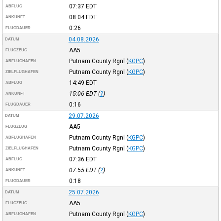
07:37
EDT
ABFLUG
08:04
EDT
ANKUNFT
0:26
FLUGDAUER
04.08.2026
DATUM
AA5
FLUGZEUG
Putnam County Rgnl
(
KGPC
)
ABFLUGHAFEN
Putnam County Rgnl
(
KGPC
)
ZIELFLUGHAFEN
14:49
EDT
ABFLUG
15:06
EDT
(
?
)
ANKUNFT
0:16
FLUGDAUER
29.07.2026
DATUM
AA5
FLUGZEUG
Putnam County Rgnl
(
KGPC
)
ABFLUGHAFEN
Putnam County Rgnl
(
KGPC
)
ZIELFLUGHAFEN
07:36
EDT
ABFLUG
07:55
EDT
(
?
)
ANKUNFT
0:18
FLUGDAUER
25.07.2026
DATUM
AA5
FLUGZEUG
Putnam County Rgnl
(
KGPC
)
ABFLUGHAFEN