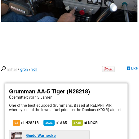
Like
mittel
/
groß
/
voll
Grumman AA-5 Tiger (N28218)
Übermittelt
vor 15 Jahren
One of the best equipped Grummans. Based at RELIANT AIR,
where you find the lowest fuel price on the Danbury (KDXR) airport.
of N28218
of
AA5
at
KDXR
62
1631
4735
Guido Warnecke