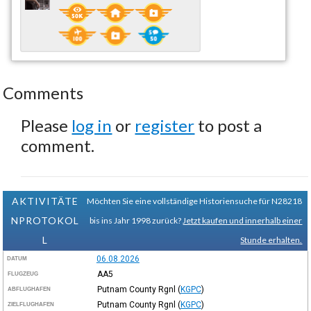
Comments
Please
log in
or
register
to post a
comment.
AKTIVITÄTE
Möchten Sie eine vollständige Historiensuche für N28218
NPROTOKOL
bis ins Jahr 1998 zurück?
Jetzt kaufen und innerhalb einer
L
Stunde erhalten.
06.08.2026
DATUM
AA5
FLUGZEUG
Putnam County Rgnl
(
KGPC
)
ABFLUGHAFEN
Putnam County Rgnl
(
KGPC
)
ZIELFLUGHAFEN