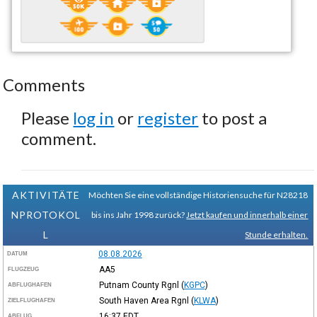
Comments
Please
log in
or
register
to post a
comment.
AKTIVITÄTE
Möchten Sie eine vollständige Historiensuche für N28218
NPROTOKOL
bis ins Jahr 1998 zurück?
Jetzt kaufen und innerhalb einer
L
Stunde erhalten.
08.08.2026
DATUM
AA5
FLUGZEUG
Putnam County Rgnl
(
KGPC
)
ABFLUGHAFEN
South Haven Area Rgnl
(
KLWA
)
ZIELFLUGHAFEN
16:37
EDT
ABFLUG