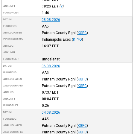
18:23
EDT
(
?
)
ANKUNFT
1:46
FLUGDAUER
08.08.2026
DATUM
AA5
FLUGZEUG
Putnam County Rgnl
(
KGPC
)
ABFLUGHAFEN
Indianapolis Exec
(
KTYQ
)
ZIELFLUGHAFEN
16:37
EDT
ABFLUG
ANKUNFT
umgeleitet
FLUGDAUER
06.08.2026
DATUM
AA5
FLUGZEUG
Putnam County Rgnl
(
KGPC
)
ABFLUGHAFEN
Putnam County Rgnl
(
KGPC
)
ZIELFLUGHAFEN
07:37
EDT
ABFLUG
08:04
EDT
ANKUNFT
0:26
FLUGDAUER
04.08.2026
DATUM
AA5
FLUGZEUG
Putnam County Rgnl
(
KGPC
)
ABFLUGHAFEN
Putnam County Rgnl
(
KGPC
)
ZIELFLUGHAFEN