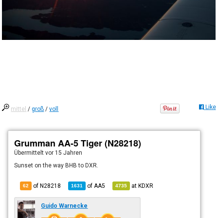
Like
mittel
/
groß
/
voll
Grumman AA-5 Tiger (N28218)
Übermittelt
vor 15 Jahren
Sunset on the way BHB to DXR.
of N28218
of
AA5
at
KDXR
62
1631
4735
Guido Warnecke