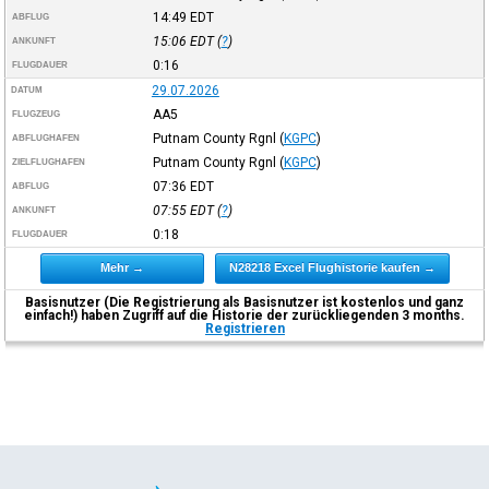
14:49
EDT
ABFLUG
15:06
EDT
(
?
)
ANKUNFT
0:16
FLUGDAUER
29.07.2026
DATUM
AA5
FLUGZEUG
Putnam County Rgnl
(
KGPC
)
ABFLUGHAFEN
Putnam County Rgnl
(
KGPC
)
ZIELFLUGHAFEN
07:36
EDT
ABFLUG
07:55
EDT
(
?
)
ANKUNFT
0:18
FLUGDAUER
Mehr →
N28218 Excel Flughistorie kaufen →
Basisnutzer (Die Registrierung als Basisnutzer ist kostenlos und ganz
einfach!) haben Zugriff auf die Historie der zurückliegenden 3 months.
Registrieren