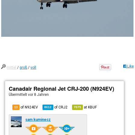
Like
mittel
/
groß
/
voll
Canadair Regional Jet CRJ-200 (N924EV)
Übermittelt
vor 8 Jahren
of N924EV
of
CRJ2
at
KBUF
13
8612
7075
sam kuminecz