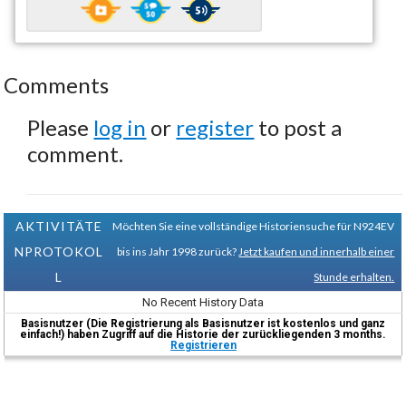
Comments
Please
log in
or
register
to post a
comment.
AKTIVITÄTE
Möchten Sie eine vollständige Historiensuche für N924EV
NPROTOKOL
bis ins Jahr 1998 zurück?
Jetzt kaufen und innerhalb einer
L
Stunde erhalten.
No Recent History Data
Basisnutzer (Die Registrierung als Basisnutzer ist kostenlos und ganz
einfach!) haben Zugriff auf die Historie der zurückliegenden 3 months.
Registrieren