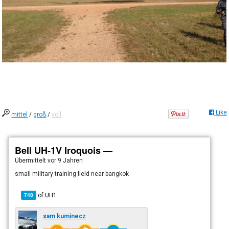
Like
mittel
/
groß
/
voll
Bell UH-1V Iroquois —
Übermittelt
vor 9 Jahren
small military training field near bangkok
of
UH1
748
sam kuminecz