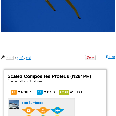
Like
mittel
/
groß
/
voll
Scaled Composites Proteus (N281PR)
Übermittelt
vor 8 Jahren
of N281PR
of
PRTS
at
KOSH
28
16
22140
sam kuminecz