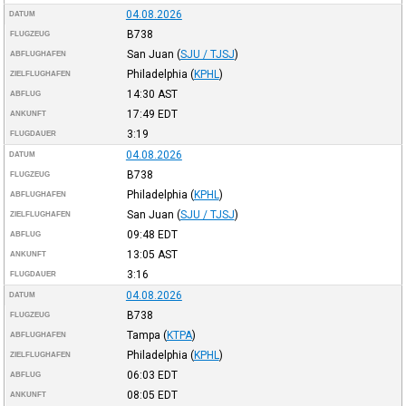
04.08.2026
DATUM
B738
FLUGZEUG
San Juan
(
SJU / TJSJ
)
ABFLUGHAFEN
Philadelphia
(
KPHL
)
ZIELFLUGHAFEN
14:30
AST
ABFLUG
17:49
EDT
ANKUNFT
3:19
FLUGDAUER
04.08.2026
DATUM
B738
FLUGZEUG
Philadelphia
(
KPHL
)
ABFLUGHAFEN
San Juan
(
SJU / TJSJ
)
ZIELFLUGHAFEN
09:48
EDT
ABFLUG
13:05
AST
ANKUNFT
3:16
FLUGDAUER
04.08.2026
DATUM
B738
FLUGZEUG
Tampa
(
KTPA
)
ABFLUGHAFEN
Philadelphia
(
KPHL
)
ZIELFLUGHAFEN
06:03
EDT
ABFLUG
08:05
EDT
ANKUNFT