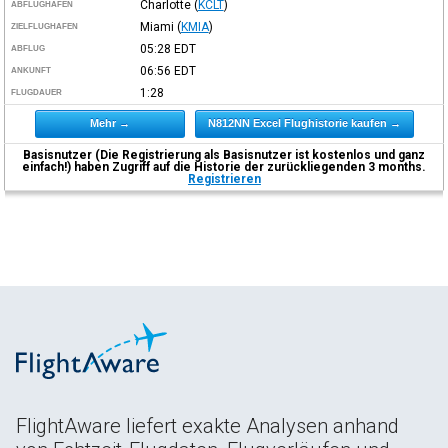
Charlotte
(
KCLT
)
ABFLUGHAFEN
Miami
(
KMIA
)
ZIELFLUGHAFEN
05:28
EDT
ABFLUG
06:56
EDT
ANKUNFT
1:28
FLUGDAUER
Mehr →
N812NN Excel Flughistorie kaufen →
Basisnutzer (Die Registrierung als Basisnutzer ist kostenlos und ganz
einfach!) haben Zugriff auf die Historie der zurückliegenden 3 months.
Registrieren
FlightAware liefert exakte Analysen anhand