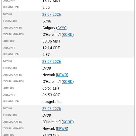
16:17
MDT
ANKUNFT
2:55
FLUGDAUER
28.07.2026
DATUM
B738
FLUGZEUG
Calgary
(
CYYC
)
ABFLUGHAFEN
O’Hare Int'l
(
KORD
)
ZIELFLUGHAFEN
08:36
MDT
ABFLUG
12:14
CDT
ANKUNFT
2:37
FLUGDAUER
28.07.2026
DATUM
B738
FLUGZEUG
Newark
(
KEWR
)
ABFLUGHAFEN
O’Hare Int'l
(
KORD
)
ZIELFLUGHAFEN
05:51
EDT
ABFLUG
06:53
CDT
ANKUNFT
ausgefallen
FLUGDAUER
27.07.2026
DATUM
B738
FLUGZEUG
O’Hare Int'l
(
KORD
)
ABFLUGHAFEN
Newark
(
KEWR
)
ZIELFLUGHAFEN
21:20
CDT
ABFLUG