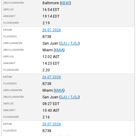
Baltimore
(
KBWI
)
ZIELFLUGHAFEN
16:54
EDT
ABFLUG
19:14
EDT
ANKUNFT
2:19
FLUGDAUER
26.07.2026
DATUM
B738
FLUGZEUG
San Juan
(
SJU / TJSJ
)
ABFLUGHAFEN
Miami
(
KMIA
)
ZIELFLUGHAFEN
12:02
AST
ABFLUG
14:23
EDT
ANKUNFT
2:20
FLUGDAUER
26.07.2026
DATUM
B738
FLUGZEUG
Miami
(
KMIA
)
ABFLUGHAFEN
San Juan
(
SJU / TJSJ
)
ZIELFLUGHAFEN
08:27
EDT
ABFLUG
10:43
AST
ANKUNFT
2:16
FLUGDAUER
26.07.2026
DATUM
B738
FLUGZEUG