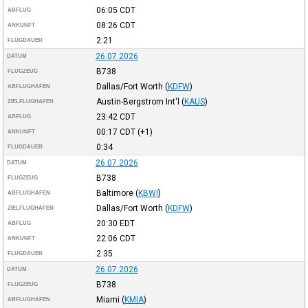
06:05
CDT
ABFLUG
08:26
CDT
ANKUNFT
2:21
FLUGDAUER
26.07.2026
DATUM
B738
FLUGZEUG
Dallas/Fort Worth
(
KDFW
)
ABFLUGHAFEN
Austin-Bergstrom Int'l
(
KAUS
)
ZIELFLUGHAFEN
23:42
CDT
ABFLUG
00:17
CDT
(+1)
ANKUNFT
0:34
FLUGDAUER
26.07.2026
DATUM
B738
FLUGZEUG
Baltimore
(
KBWI
)
ABFLUGHAFEN
Dallas/Fort Worth
(
KDFW
)
ZIELFLUGHAFEN
20:30
EDT
ABFLUG
22:06
CDT
ANKUNFT
2:35
FLUGDAUER
26.07.2026
DATUM
B738
FLUGZEUG
Miami
(
KMIA
)
ABFLUGHAFEN