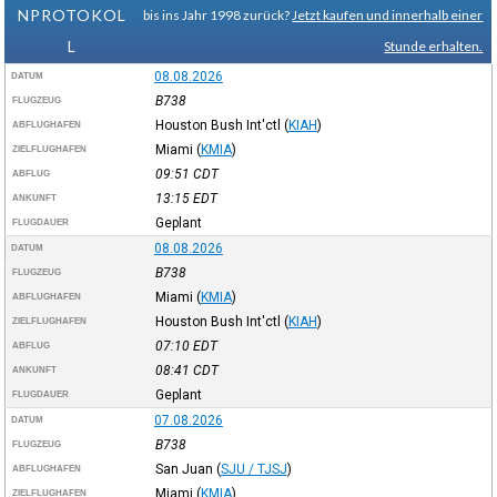
NPROTOKOL
bis ins Jahr 1998 zurück?
Jetzt kaufen und innerhalb einer
L
Stunde erhalten.
08.08.2026
DATUM
B738
FLUGZEUG
Houston Bush Int'ctl
(
KIAH
)
ABFLUGHAFEN
Miami
(
KMIA
)
ZIELFLUGHAFEN
09:51
CDT
ABFLUG
13:15
EDT
ANKUNFT
Geplant
FLUGDAUER
08.08.2026
DATUM
B738
FLUGZEUG
Miami
(
KMIA
)
ABFLUGHAFEN
Houston Bush Int'ctl
(
KIAH
)
ZIELFLUGHAFEN
07:10
EDT
ABFLUG
08:41
CDT
ANKUNFT
Geplant
FLUGDAUER
07.08.2026
DATUM
B738
FLUGZEUG
San Juan
(
SJU / TJSJ
)
ABFLUGHAFEN
Miami
(
KMIA
)
ZIELFLUGHAFEN