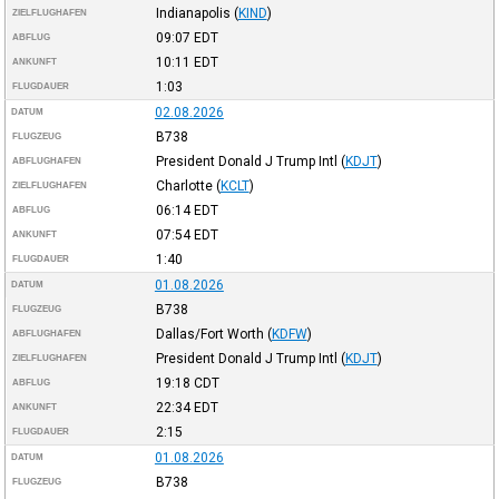
Indianapolis
(
KIND
)
ZIELFLUGHAFEN
09:07
EDT
ABFLUG
10:11
EDT
ANKUNFT
1:03
FLUGDAUER
02.08.2026
DATUM
B738
FLUGZEUG
President Donald J Trump Intl
(
KDJT
)
ABFLUGHAFEN
Charlotte
(
KCLT
)
ZIELFLUGHAFEN
06:14
EDT
ABFLUG
07:54
EDT
ANKUNFT
1:40
FLUGDAUER
01.08.2026
DATUM
B738
FLUGZEUG
Dallas/Fort Worth
(
KDFW
)
ABFLUGHAFEN
President Donald J Trump Intl
(
KDJT
)
ZIELFLUGHAFEN
19:18
CDT
ABFLUG
22:34
EDT
ANKUNFT
2:15
FLUGDAUER
01.08.2026
DATUM
B738
FLUGZEUG