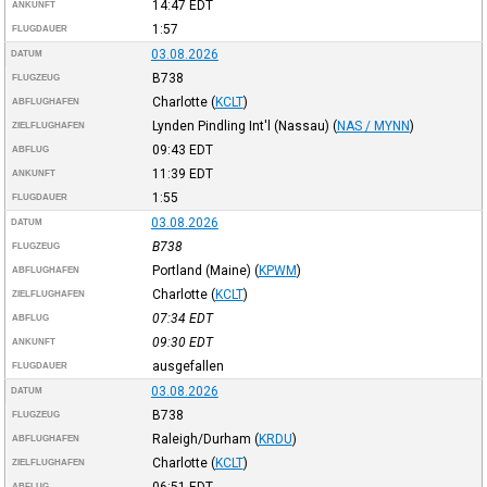
14:47
EDT
ANKUNFT
1:57
FLUGDAUER
03.08.2026
DATUM
B738
FLUGZEUG
Charlotte
(
KCLT
)
ABFLUGHAFEN
Lynden Pindling Int'l (Nassau)
(
NAS / MYNN
)
ZIELFLUGHAFEN
09:43
EDT
ABFLUG
11:39
EDT
ANKUNFT
1:55
FLUGDAUER
03.08.2026
DATUM
B738
FLUGZEUG
Portland (Maine)
(
KPWM
)
ABFLUGHAFEN
Charlotte
(
KCLT
)
ZIELFLUGHAFEN
07:34
EDT
ABFLUG
09:30
EDT
ANKUNFT
ausgefallen
FLUGDAUER
03.08.2026
DATUM
B738
FLUGZEUG
Raleigh/Durham
(
KRDU
)
ABFLUGHAFEN
Charlotte
(
KCLT
)
ZIELFLUGHAFEN
06:51
EDT
ABFLUG