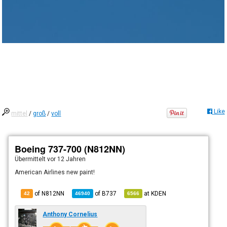
Like
mittel
/
groß
/
voll
Boeing 737-700 (N812NN)
Übermittelt
vor 12 Jahren
American Airlines new paint!
of N812NN
of
B737
at
KDEN
42
46940
6566
Anthony Cornelius