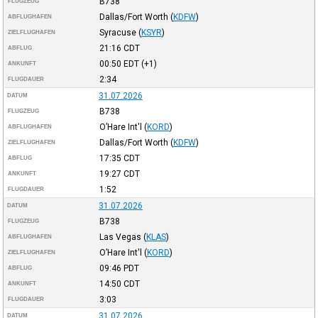
B738
FLUGZEUG
Dallas/Fort Worth
(
KDFW
)
ABFLUGHAFEN
Syracuse
(
KSYR
)
ZIELFLUGHAFEN
21:16
CDT
ABFLUG
00:50
EDT
(+1)
ANKUNFT
2:34
FLUGDAUER
31.07.2026
DATUM
B738
FLUGZEUG
O’Hare Int'l
(
KORD
)
ABFLUGHAFEN
Dallas/Fort Worth
(
KDFW
)
ZIELFLUGHAFEN
17:35
CDT
ABFLUG
19:27
CDT
ANKUNFT
1:52
FLUGDAUER
31.07.2026
DATUM
B738
FLUGZEUG
Las Vegas
(
KLAS
)
ABFLUGHAFEN
O’Hare Int'l
(
KORD
)
ZIELFLUGHAFEN
09:46
PDT
ABFLUG
14:50
CDT
ANKUNFT
3:03
FLUGDAUER
31.07.2026
DATUM