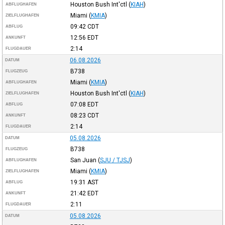
Houston Bush Int'ctl
(
KIAH
)
ABFLUGHAFEN
Miami
(
KMIA
)
ZIELFLUGHAFEN
09:42
CDT
ABFLUG
12:56
EDT
ANKUNFT
2:14
FLUGDAUER
06.08.2026
DATUM
B738
FLUGZEUG
Miami
(
KMIA
)
ABFLUGHAFEN
Houston Bush Int'ctl
(
KIAH
)
ZIELFLUGHAFEN
07:08
EDT
ABFLUG
08:23
CDT
ANKUNFT
2:14
FLUGDAUER
05.08.2026
DATUM
B738
FLUGZEUG
San Juan
(
SJU / TJSJ
)
ABFLUGHAFEN
Miami
(
KMIA
)
ZIELFLUGHAFEN
19:31
AST
ABFLUG
21:42
EDT
ANKUNFT
2:11
FLUGDAUER
05.08.2026
DATUM