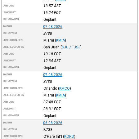
13:57
AST
ABFLUG
16:24
EDT
ANKUNFT
Geplant
FLUGDAUER
07.08.2026
DATUM
B738
FLUGZEUG
Miami
(
KMIA
)
ABFLUGHAFEN
San Juan
(
SJU / TJSJ
)
ZIELFLUGHAFEN
10:18
EDT
ABFLUG
12:34
AST
ANKUNFT
Geplant
FLUGDAUER
07.08.2026
DATUM
B738
FLUGZEUG
Orlando
(
KMCO
)
ABFLUGHAFEN
Miami
(
KMIA
)
ZIELFLUGHAFEN
07:48
EDT
ABFLUG
08:31
EDT
ANKUNFT
Geplant
FLUGDAUER
06.08.2026
DATUM
B738
FLUGZEUG
O’Hare Int'l
(
KORD
)
ABFLUGHAFEN