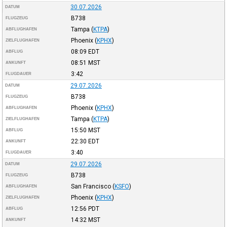
30.07.2026
DATUM
B738
FLUGZEUG
Tampa
(
KTPA
)
ABFLUGHAFEN
Phoenix
(
KPHX
)
ZIELFLUGHAFEN
08:09
EDT
ABFLUG
08:51
MST
ANKUNFT
3:42
FLUGDAUER
29.07.2026
DATUM
B738
FLUGZEUG
Phoenix
(
KPHX
)
ABFLUGHAFEN
Tampa
(
KTPA
)
ZIELFLUGHAFEN
15:50
MST
ABFLUG
22:30
EDT
ANKUNFT
3:40
FLUGDAUER
29.07.2026
DATUM
B738
FLUGZEUG
San Francisco
(
KSFO
)
ABFLUGHAFEN
Phoenix
(
KPHX
)
ZIELFLUGHAFEN
12:56
PDT
ABFLUG
14:32
MST
ANKUNFT