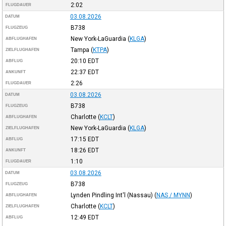
2:02
FLUGDAUER
03.08.2026
DATUM
B738
FLUGZEUG
New York-LaGuardia
(
KLGA
)
ABFLUGHAFEN
Tampa
(
KTPA
)
ZIELFLUGHAFEN
20:10
EDT
ABFLUG
22:37
EDT
ANKUNFT
2:26
FLUGDAUER
03.08.2026
DATUM
B738
FLUGZEUG
Charlotte
(
KCLT
)
ABFLUGHAFEN
New York-LaGuardia
(
KLGA
)
ZIELFLUGHAFEN
17:15
EDT
ABFLUG
18:26
EDT
ANKUNFT
1:10
FLUGDAUER
03.08.2026
DATUM
B738
FLUGZEUG
Lynden Pindling Int'l (Nassau)
(
NAS / MYNN
)
ABFLUGHAFEN
Charlotte
(
KCLT
)
ZIELFLUGHAFEN
12:49
EDT
ABFLUG