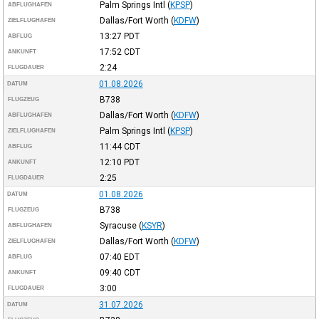
Palm Springs Intl
(
KPSP
)
ABFLUGHAFEN
Dallas/Fort Worth
(
KDFW
)
ZIELFLUGHAFEN
13:27
PDT
ABFLUG
17:52
CDT
ANKUNFT
2:24
FLUGDAUER
01.08.2026
DATUM
B738
FLUGZEUG
Dallas/Fort Worth
(
KDFW
)
ABFLUGHAFEN
Palm Springs Intl
(
KPSP
)
ZIELFLUGHAFEN
11:44
CDT
ABFLUG
12:10
PDT
ANKUNFT
2:25
FLUGDAUER
01.08.2026
DATUM
B738
FLUGZEUG
Syracuse
(
KSYR
)
ABFLUGHAFEN
Dallas/Fort Worth
(
KDFW
)
ZIELFLUGHAFEN
07:40
EDT
ABFLUG
09:40
CDT
ANKUNFT
3:00
FLUGDAUER
31.07.2026
DATUM