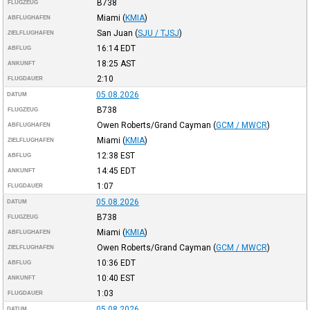
B738
FLUGZEUG
Miami
(
KMIA
)
ABFLUGHAFEN
San Juan
(
SJU / TJSJ
)
ZIELFLUGHAFEN
16:14
EDT
ABFLUG
18:25
AST
ANKUNFT
2:10
FLUGDAUER
05.08.2026
DATUM
B738
FLUGZEUG
Owen Roberts/Grand Cayman
(
GCM / MWCR
)
ABFLUGHAFEN
Miami
(
KMIA
)
ZIELFLUGHAFEN
12:38
EST
ABFLUG
14:45
EDT
ANKUNFT
1:07
FLUGDAUER
05.08.2026
DATUM
B738
FLUGZEUG
Miami
(
KMIA
)
ABFLUGHAFEN
Owen Roberts/Grand Cayman
(
GCM / MWCR
)
ZIELFLUGHAFEN
10:36
EDT
ABFLUG
10:40
EST
ANKUNFT
1:03
FLUGDAUER
05.08.2026
DATUM