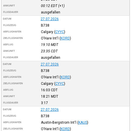
00:12
EDT
(+1)
ANKUNFT
ausgefallen
FLUGDAUER
27.07.2026
DATUM
B738
FLUGZEUG
Calgary
(
CYYC
)
ABFLUGHAFEN
O’Hare Int'l
(
KORD
)
ZIELFLUGHAFEN
19:10
MDT
ABFLUG
23:35
CDT
ANKUNFT
ausgefallen
FLUGDAUER
27.07.2026
DATUM
B738
FLUGZEUG
O’Hare Int'l
(
KORD
)
ABFLUGHAFEN
Calgary
(
CYYC
)
ZIELFLUGHAFEN
16:03
CDT
ABFLUG
18:21
MDT
ANKUNFT
3:17
FLUGDAUER
27.07.2026
DATUM
B738
FLUGZEUG
Austin-Bergstrom Int'l
(
KAUS
)
ABFLUGHAFEN
O’Hare Int'l
(
KORD
)
ZIELFLUGHAFEN