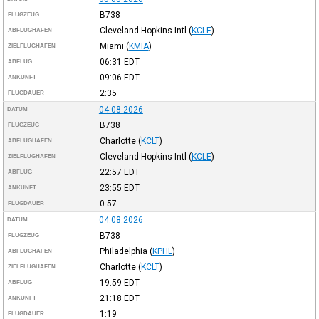
B738
FLUGZEUG
Cleveland-Hopkins Intl
(
KCLE
)
ABFLUGHAFEN
Miami
(
KMIA
)
ZIELFLUGHAFEN
06:31
EDT
ABFLUG
09:06
EDT
ANKUNFT
2:35
FLUGDAUER
04.08.2026
DATUM
B738
FLUGZEUG
Charlotte
(
KCLT
)
ABFLUGHAFEN
Cleveland-Hopkins Intl
(
KCLE
)
ZIELFLUGHAFEN
22:57
EDT
ABFLUG
23:55
EDT
ANKUNFT
0:57
FLUGDAUER
04.08.2026
DATUM
B738
FLUGZEUG
Philadelphia
(
KPHL
)
ABFLUGHAFEN
Charlotte
(
KCLT
)
ZIELFLUGHAFEN
19:59
EDT
ABFLUG
21:18
EDT
ANKUNFT
1:19
FLUGDAUER