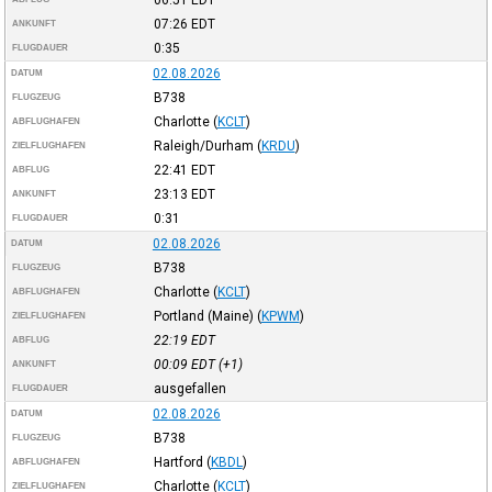
07:26
EDT
ANKUNFT
0:35
FLUGDAUER
02.08.2026
DATUM
B738
FLUGZEUG
Charlotte
(
KCLT
)
ABFLUGHAFEN
Raleigh/Durham
(
KRDU
)
ZIELFLUGHAFEN
22:41
EDT
ABFLUG
23:13
EDT
ANKUNFT
0:31
FLUGDAUER
02.08.2026
DATUM
B738
FLUGZEUG
Charlotte
(
KCLT
)
ABFLUGHAFEN
Portland (Maine)
(
KPWM
)
ZIELFLUGHAFEN
22:19
EDT
ABFLUG
00:09
EDT
(+1)
ANKUNFT
ausgefallen
FLUGDAUER
02.08.2026
DATUM
B738
FLUGZEUG
Hartford
(
KBDL
)
ABFLUGHAFEN
Charlotte
(
KCLT
)
ZIELFLUGHAFEN