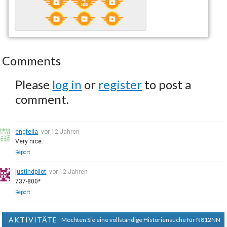
Comments
Please
log in
or
register
to post a
comment.
engfella
vor 12 Jahren
Very nice..
Report
justindpilot
vor 12 Jahren
737-800*
Report
AKTIVITÄTE
Möchten Sie eine vollständige Historiensuche für N812NN