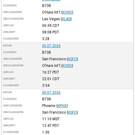
B738
FLUGZEUG
O’Hare Int'l
(
KORD
)
ABFLUGHAFEN
Las Vegas
(
KLAS
)
ZIELFLUGHAFEN
06:39
CDT
ABFLUG
08:08
PDT
ANKUNFT
3:28
FLUGDAUER
30.07.2026
DATUM
B738
FLUGZEUG
San Francisco
(
KSFO
)
ABFLUGHAFEN
O’Hare Int'l
(
KORD
)
ZIELFLUGHAFEN
16:27
PDT
ABFLUG
22:01
CDT
ANKUNFT
3:34
FLUGDAUER
30.07.2026
DATUM
B738
FLUGZEUG
Phoenix
(
KPHX
)
ABFLUGHAFEN
San Francisco
(
KSFO
)
ZIELFLUGHAFEN
11:10
MST
ABFLUG
12:47
PDT
ANKUNFT
1:36
FLUGDAUER