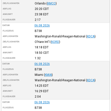
Orlando
(
KMCO
)
ZIELFLUGHAFEN
20:20
CDT
ABFLUG
23:38
EDT
ANKUNFT
2:17
FLUGDAUER
06.08.2026
DATUM
B738
FLUGZEUG
Washington-Ronald-Reagan-National
(
KDCA
)
ABFLUGHAFEN
O’Hare Int'l
(
KORD
)
ZIELFLUGHAFEN
18:18
EDT
ABFLUG
18:50
CDT
ANKUNFT
1:32
FLUGDAUER
06.08.2026
DATUM
B738
FLUGZEUG
Miami
(
KMIA
)
ABFLUGHAFEN
Washington-Ronald-Reagan-National
(
KDCA
)
ZIELFLUGHAFEN
14:25
EDT
ABFLUG
16:29
EDT
ANKUNFT
2:04
FLUGDAUER
06.08.2026
DATUM
B738
FLUGZEUG