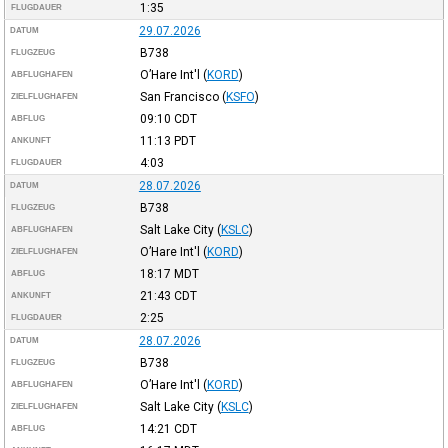
1:35
FLUGDAUER
29.07.2026
DATUM
B738
FLUGZEUG
O’Hare Int'l
(
KORD
)
ABFLUGHAFEN
San Francisco
(
KSFO
)
ZIELFLUGHAFEN
09:10
CDT
ABFLUG
11:13
PDT
ANKUNFT
4:03
FLUGDAUER
28.07.2026
DATUM
B738
FLUGZEUG
Salt Lake City
(
KSLC
)
ABFLUGHAFEN
O’Hare Int'l
(
KORD
)
ZIELFLUGHAFEN
18:17
MDT
ABFLUG
21:43
CDT
ANKUNFT
2:25
FLUGDAUER
28.07.2026
DATUM
B738
FLUGZEUG
O’Hare Int'l
(
KORD
)
ABFLUGHAFEN
Salt Lake City
(
KSLC
)
ZIELFLUGHAFEN
14:21
CDT
ABFLUG