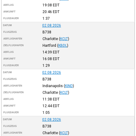
19:08
EDT
ABFLUG
20:46
EDT
ANKUNFT
1:37
FLUGDAUER
02.08.2026
DATUM
B738
FLUGZEUG
Charlotte
(
KCLT
)
ABFLUGHAFEN
Hartford
(
KBDL
)
ZIELFLUGHAFEN
14:39
EDT
ABFLUG
16:08
EDT
ANKUNFT
1:29
FLUGDAUER
02.08.2026
DATUM
B738
FLUGZEUG
Indianapolis
(
KIND
)
ABFLUGHAFEN
Charlotte
(
KCLT
)
ZIELFLUGHAFEN
11:38
EDT
ABFLUG
12:44
EDT
ANKUNFT
1:05
FLUGDAUER
02.08.2026
DATUM
B738
FLUGZEUG
Charlotte
(
KCLT
)
ABFLUGHAFEN