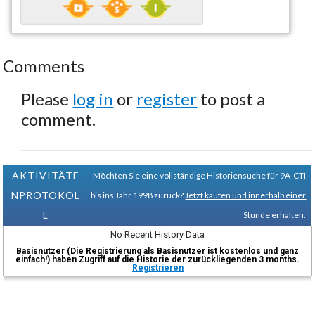
Comments
Please
log in
or
register
to post a
comment.
AKTIVITÄTE
Möchten Sie eine vollständige Historiensuche für 9A-CTI
NPROTOKOL
bis ins Jahr 1998 zurück?
Jetzt kaufen und innerhalb einer
L
Stunde erhalten.
No Recent History Data
Basisnutzer (Die Registrierung als Basisnutzer ist kostenlos und ganz
einfach!) haben Zugriff auf die Historie der zurückliegenden 3 months.
Registrieren