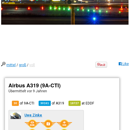
Like
mittel
/
groß
/
voll
Airbus A319 (9A-CTI)
Übermittelt
vor 9 Jahren
of 9A-CTI
of
A319
at
EDDF
30
30161
18727
Uwe Zinke