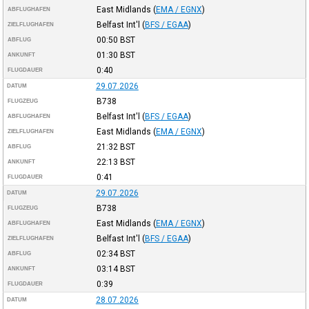
East Midlands
(
EMA / EGNX
)
ABFLUGHAFEN
Belfast Int'l
(
BFS / EGAA
)
ZIELFLUGHAFEN
00:50
BST
ABFLUG
01:30
BST
ANKUNFT
0:40
FLUGDAUER
29.07.2026
DATUM
B738
FLUGZEUG
Belfast Int'l
(
BFS / EGAA
)
ABFLUGHAFEN
East Midlands
(
EMA / EGNX
)
ZIELFLUGHAFEN
21:32
BST
ABFLUG
22:13
BST
ANKUNFT
0:41
FLUGDAUER
29.07.2026
DATUM
B738
FLUGZEUG
East Midlands
(
EMA / EGNX
)
ABFLUGHAFEN
Belfast Int'l
(
BFS / EGAA
)
ZIELFLUGHAFEN
02:34
BST
ABFLUG
03:14
BST
ANKUNFT
0:39
FLUGDAUER
28.07.2026
DATUM