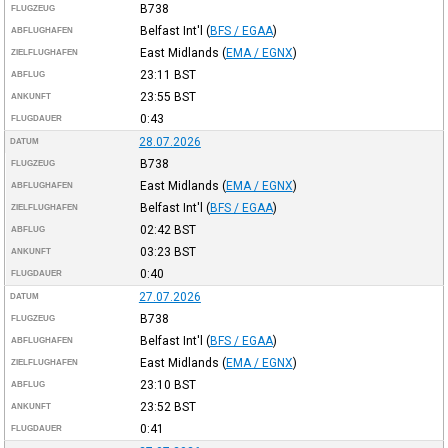
B738
FLUGZEUG
Belfast Int'l
(
BFS / EGAA
)
ABFLUGHAFEN
East Midlands
(
EMA / EGNX
)
ZIELFLUGHAFEN
23:11
BST
ABFLUG
23:55
BST
ANKUNFT
0:43
FLUGDAUER
28.07.2026
DATUM
B738
FLUGZEUG
East Midlands
(
EMA / EGNX
)
ABFLUGHAFEN
Belfast Int'l
(
BFS / EGAA
)
ZIELFLUGHAFEN
02:42
BST
ABFLUG
03:23
BST
ANKUNFT
0:40
FLUGDAUER
27.07.2026
DATUM
B738
FLUGZEUG
Belfast Int'l
(
BFS / EGAA
)
ABFLUGHAFEN
East Midlands
(
EMA / EGNX
)
ZIELFLUGHAFEN
23:10
BST
ABFLUG
23:52
BST
ANKUNFT
0:41
FLUGDAUER