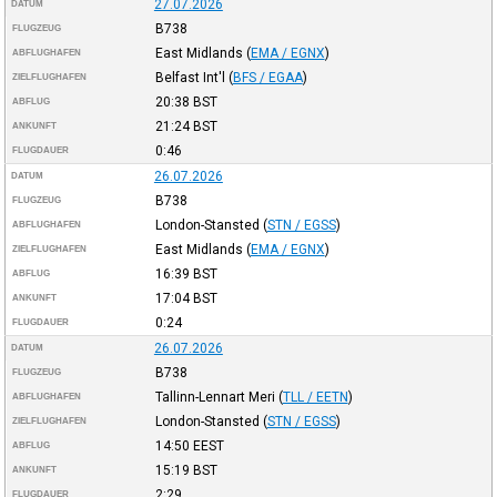
27.07.2026
DATUM
B738
FLUGZEUG
East Midlands
(
EMA / EGNX
)
ABFLUGHAFEN
Belfast Int'l
(
BFS / EGAA
)
ZIELFLUGHAFEN
20:38
BST
ABFLUG
21:24
BST
ANKUNFT
0:46
FLUGDAUER
26.07.2026
DATUM
B738
FLUGZEUG
London-Stansted
(
STN / EGSS
)
ABFLUGHAFEN
East Midlands
(
EMA / EGNX
)
ZIELFLUGHAFEN
16:39
BST
ABFLUG
17:04
BST
ANKUNFT
0:24
FLUGDAUER
26.07.2026
DATUM
B738
FLUGZEUG
Tallinn-Lennart Meri
(
TLL / EETN
)
ABFLUGHAFEN
London-Stansted
(
STN / EGSS
)
ZIELFLUGHAFEN
14:50
EEST
ABFLUG
15:19
BST
ANKUNFT
2:29
FLUGDAUER