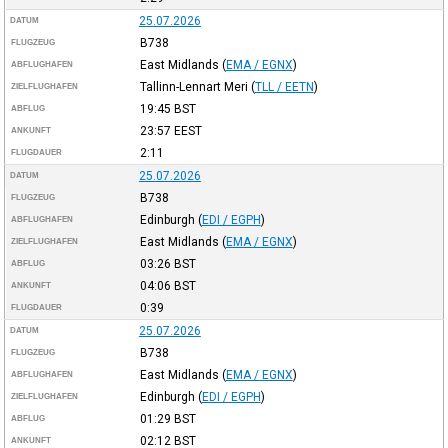
25.07.2026
DATUM
B738
FLUGZEUG
East Midlands
(
EMA / EGNX
)
ABFLUGHAFEN
Tallinn-Lennart Meri
(
TLL / EETN
)
ZIELFLUGHAFEN
19:45
BST
ABFLUG
23:57
EEST
ANKUNFT
2:11
FLUGDAUER
25.07.2026
DATUM
B738
FLUGZEUG
Edinburgh
(
EDI / EGPH
)
ABFLUGHAFEN
East Midlands
(
EMA / EGNX
)
ZIELFLUGHAFEN
03:26
BST
ABFLUG
04:06
BST
ANKUNFT
0:39
FLUGDAUER
25.07.2026
DATUM
B738
FLUGZEUG
East Midlands
(
EMA / EGNX
)
ABFLUGHAFEN
Edinburgh
(
EDI / EGPH
)
ZIELFLUGHAFEN
01:29
BST
ABFLUG
02:12
BST
ANKUNFT