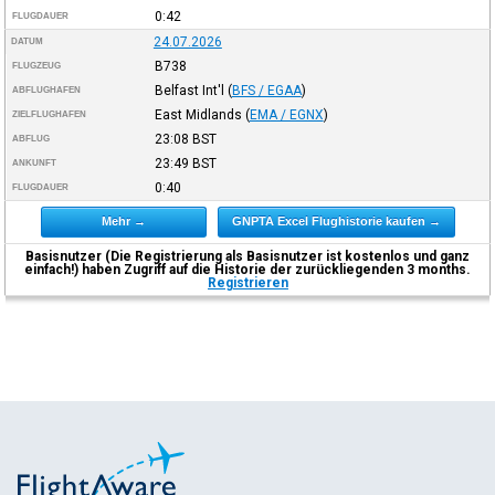
0:42
FLUGDAUER
24.07.2026
DATUM
B738
FLUGZEUG
Belfast Int'l
(
BFS / EGAA
)
ABFLUGHAFEN
East Midlands
(
EMA / EGNX
)
ZIELFLUGHAFEN
23:08
BST
ABFLUG
23:49
BST
ANKUNFT
0:40
FLUGDAUER
Mehr →
GNPTA Excel Flughistorie kaufen →
Basisnutzer (Die Registrierung als Basisnutzer ist kostenlos und ganz
einfach!) haben Zugriff auf die Historie der zurückliegenden 3 months.
Registrieren