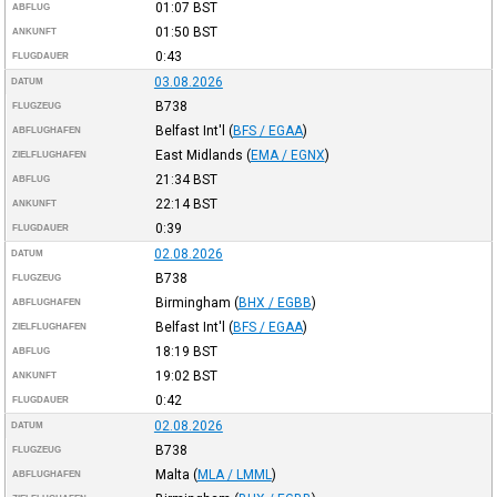
01:07
BST
ABFLUG
01:50
BST
ANKUNFT
0:43
FLUGDAUER
03.08.2026
DATUM
B738
FLUGZEUG
Belfast Int'l
(
BFS / EGAA
)
ABFLUGHAFEN
East Midlands
(
EMA / EGNX
)
ZIELFLUGHAFEN
21:34
BST
ABFLUG
22:14
BST
ANKUNFT
0:39
FLUGDAUER
02.08.2026
DATUM
B738
FLUGZEUG
Birmingham
(
BHX / EGBB
)
ABFLUGHAFEN
Belfast Int'l
(
BFS / EGAA
)
ZIELFLUGHAFEN
18:19
BST
ABFLUG
19:02
BST
ANKUNFT
0:42
FLUGDAUER
02.08.2026
DATUM
B738
FLUGZEUG
Malta
(
MLA / LMML
)
ABFLUGHAFEN