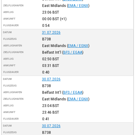
East Midlands
(
EMA / EGNX
)
ZIELFLUGHAFEN
23:06
BST
ABFLUG
00:00
BST
(+1)
ANKUNFT
0:54
FLUGDAUER
31.07.2026
DATUM
B738
FLUGZEUG
East Midlands
(
EMA / EGNX
)
ABFLUGHAFEN
Belfast Int'l
(
BFS / EGAA
)
ZIELFLUGHAFEN
02:50
BST
ABFLUG
03:31
BST
ANKUNFT
0:40
FLUGDAUER
30.07.2026
DATUM
B738
FLUGZEUG
Belfast Int'l
(
BFS / EGAA
)
ABFLUGHAFEN
East Midlands
(
EMA / EGNX
)
ZIELFLUGHAFEN
23:04
BST
ABFLUG
23:46
BST
ANKUNFT
0:41
FLUGDAUER
30.07.2026
DATUM
B738
FLUGZEUG