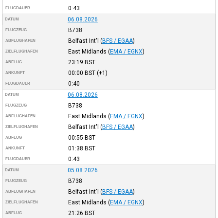
0:43
FLUGDAUER
06.08.2026
DATUM
B738
FLUGZEUG
Belfast Int'l
(
BFS / EGAA
)
ABFLUGHAFEN
East Midlands
(
EMA / EGNX
)
ZIELFLUGHAFEN
23:19
BST
ABFLUG
00:00
BST
(+1)
ANKUNFT
0:40
FLUGDAUER
06.08.2026
DATUM
B738
FLUGZEUG
East Midlands
(
EMA / EGNX
)
ABFLUGHAFEN
Belfast Int'l
(
BFS / EGAA
)
ZIELFLUGHAFEN
00:55
BST
ABFLUG
01:38
BST
ANKUNFT
0:43
FLUGDAUER
05.08.2026
DATUM
B738
FLUGZEUG
Belfast Int'l
(
BFS / EGAA
)
ABFLUGHAFEN
East Midlands
(
EMA / EGNX
)
ZIELFLUGHAFEN
21:26
BST
ABFLUG