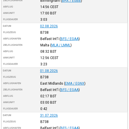
Birmingham
(
BHX / EGBB
)
ZIELFLUGHAFEN
14:56
CEST
ABFLUG
17:00
BST
ANKUNFT
3:03
FLUGDAUER
02.08.2026
DATUM
B738
FLUGZEUG
Belfast Int'l
(
BFS / EGAA
)
ABFLUGHAFEN
Malta
(
MLA / LMML
)
ZIELFLUGHAFEN
08:32
BST
ABFLUG
12:56
CEST
ANKUNFT
3:23
FLUGDAUER
01.08.2026
DATUM
B738
FLUGZEUG
East Midlands
(
EMA / EGNX
)
ABFLUGHAFEN
Belfast Int'l
(
BFS / EGAA
)
ZIELFLUGHAFEN
02:17
BST
ABFLUG
03:00
BST
ANKUNFT
0:42
FLUGDAUER
31.07.2026
DATUM
B738
FLUGZEUG
Belfast Int'l
(
BFS / EGAA
)
ABFLUGHAFEN