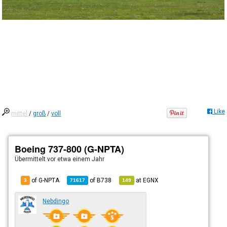
Like
mittel
/
groß
/
voll
Boeing 737-800 (G-NPTA)
Übermittelt
vor etwa einem Jahr
of G-NPTA
of
B738
at
EGNX
3
71617
149
Nebdingo