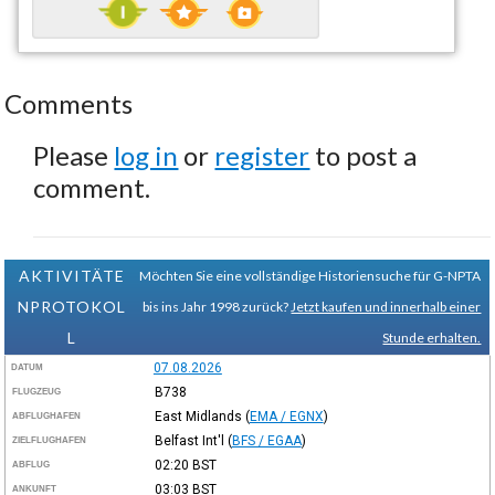
Comments
Please
log in
or
register
to post a
comment.
AKTIVITÄTE
Möchten Sie eine vollständige Historiensuche für G-NPTA
NPROTOKOL
bis ins Jahr 1998 zurück?
Jetzt kaufen und innerhalb einer
L
Stunde erhalten.
07.08.2026
DATUM
B738
FLUGZEUG
East Midlands
(
EMA / EGNX
)
ABFLUGHAFEN
Belfast Int'l
(
BFS / EGAA
)
ZIELFLUGHAFEN
02:20
BST
ABFLUG
03:03
BST
ANKUNFT