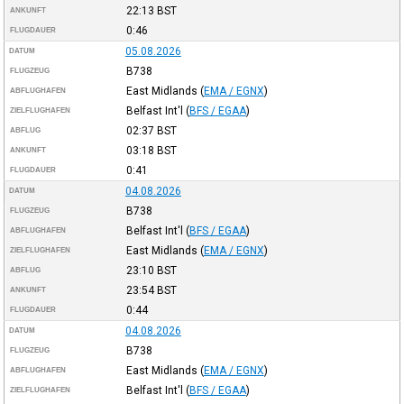
22:13
BST
ANKUNFT
0:46
FLUGDAUER
05.08.2026
DATUM
B738
FLUGZEUG
East Midlands
(
EMA / EGNX
)
ABFLUGHAFEN
Belfast Int'l
(
BFS / EGAA
)
ZIELFLUGHAFEN
02:37
BST
ABFLUG
03:18
BST
ANKUNFT
0:41
FLUGDAUER
04.08.2026
DATUM
B738
FLUGZEUG
Belfast Int'l
(
BFS / EGAA
)
ABFLUGHAFEN
East Midlands
(
EMA / EGNX
)
ZIELFLUGHAFEN
23:10
BST
ABFLUG
23:54
BST
ANKUNFT
0:44
FLUGDAUER
04.08.2026
DATUM
B738
FLUGZEUG
East Midlands
(
EMA / EGNX
)
ABFLUGHAFEN
Belfast Int'l
(
BFS / EGAA
)
ZIELFLUGHAFEN