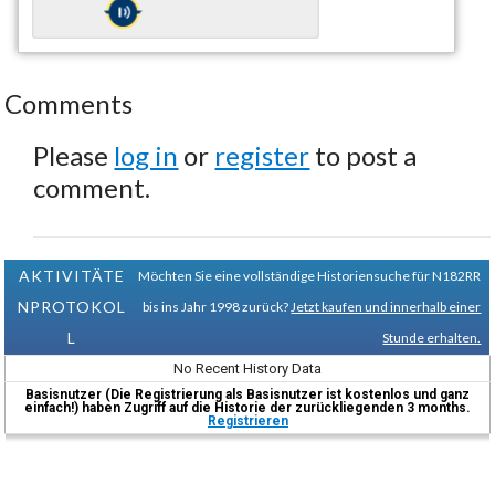
Comments
Please
log in
or
register
to post a
comment.
AKTIVITÄTE
Möchten Sie eine vollständige Historiensuche für N182RR
NPROTOKOL
bis ins Jahr 1998 zurück?
Jetzt kaufen und innerhalb einer
L
Stunde erhalten.
No Recent History Data
Basisnutzer (Die Registrierung als Basisnutzer ist kostenlos und ganz
einfach!) haben Zugriff auf die Historie der zurückliegenden 3 months.
Registrieren