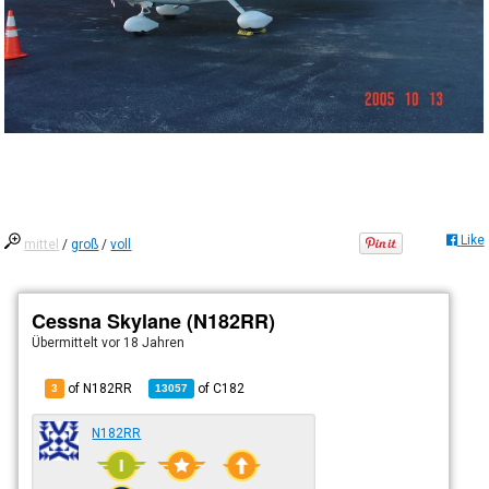
Like
mittel
/
groß
/
voll
Cessna Skylane (N182RR)
Übermittelt
vor 18 Jahren
of N182RR
of
C182
3
13057
N182RR