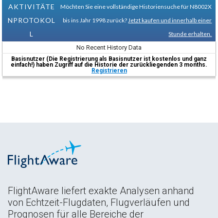
AKTIVITÄTE
Möchten Sie eine vollständige Historiensuche für N8002X
NPROTOKOL
bis ins Jahr 1998 zurück?
Jetzt kaufen und innerhalb einer
L
Stunde erhalten.
No Recent History Data
Basisnutzer (Die Registrierung als Basisnutzer ist kostenlos und ganz
einfach!) haben Zugriff auf die Historie der zurückliegenden 3 months.
Registrieren
FlightAware liefert exakte Analysen anhand
von Echtzeit-Flugdaten, Flugverläufen und
Prognosen für alle Bereiche der