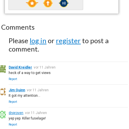
Comments
Please
log in
or
register
to post a
comment.
David Kreidler
vor 11 Jahren
heck of a way to get views
Report
Jim Quinn
vor 11 Jahren
It got my attention...
Report
dnproven
vor 11 Jahren
yep yep. Killer fuselage!
Report