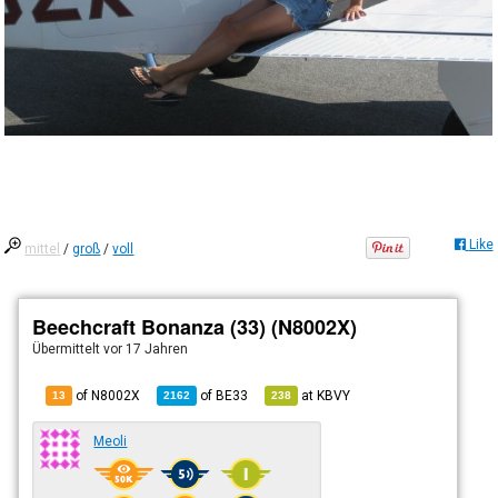
Like
mittel
/
groß
/
voll
Beechcraft Bonanza (33) (N8002X)
Übermittelt
vor 17 Jahren
of N8002X
of
BE33
at
KBVY
13
2162
238
Meoli