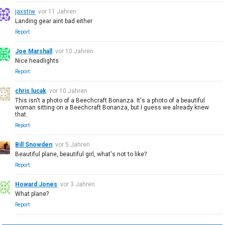
jaxstrw
vor 11 Jahren
Landing gear aint bad either
Report
Joe Marshall
vor 10 Jahren
Nice headlights
Report
chris lucak
vor 10 Jahren
This isn't a photo of a Beechcraft Bonanza. It's a photo of a beautiful
woman sitting on a Beechcraft Bonanza, but I guess we already knew
that.
Report
Bill Snowden
vor 5 Jahren
Beautiful plane, beautiful girl, what's not to like?
Report
Howard Jones
vor 3 Jahren
What plane?
Report