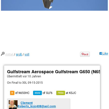
Like
mittel
/
groß
/
voll
Gulfstream Aerospace Gulfstream G650 (N650HC
Übermittelt
vor 10 Jahren
On Final to 30L 09-15-2015
of N650HC
of
GLF6
at
KSJC
9
3322
7554
Clement
Roberts_ksjc408@aol.com