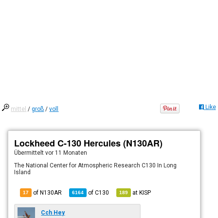
Like
mittel
/
groß
/
voll
Lockheed C-130 Hercules (N130AR)
Übermittelt
vor 11 Monaten
The National Center for Atmospheric Research C130 In Long
Island
of N130AR
of
C130
at
KISP
17
6164
189
Cch Hey