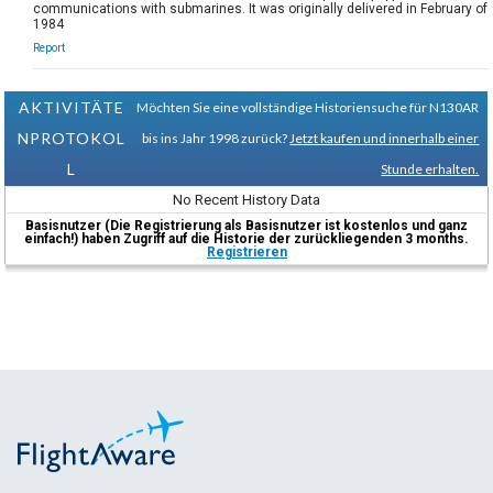
communications with submarines. It was originally delivered in February of
1984
Report
AKTIVITÄTE
Möchten Sie eine vollständige Historiensuche für N130AR
NPROTOKOL
bis ins Jahr 1998 zurück?
Jetzt kaufen und innerhalb einer
L
Stunde erhalten.
No Recent History Data
Basisnutzer (Die Registrierung als Basisnutzer ist kostenlos und ganz
einfach!) haben Zugriff auf die Historie der zurückliegenden 3 months.
Registrieren