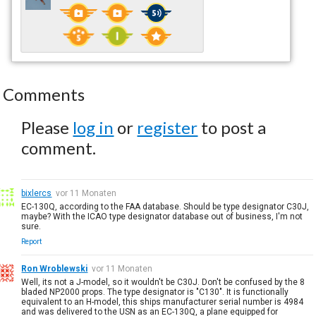
Comments
Please
log in
or
register
to post a
comment.
bixlercs
vor 11 Monaten
EC-130Q, according to the FAA database. Should be type designator C30J,
maybe? With the ICAO type designator database out of business, I'm not
sure.
Report
Ron Wroblewski
vor 11 Monaten
Well, its not a J-model, so it wouldn't be C30J. Don't be confused by the 8
bladed NP2000 props. The type designator is "C130". It is functionally
equivalent to an H-model, this ships manufacturer serial number is 4984
and was delivered to the USN as an EC-130Q, a plane equipped for