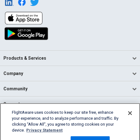
Products & Services
Company
Community
Support
FlightAware uses cookies to keep our site free, enhance
your experience, and to analyze performance and traffic. By
English (USA)
clicking “Allow All”, you agree to storing cookies on your
2026 FlightAware
device.
Privacy Statement
Terms of Use
Privacy
Cookie Settings