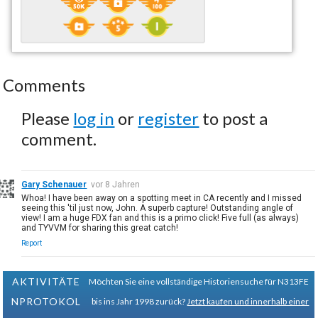
Comments
Please
log in
or
register
to post a
comment.
Gary Schenauer
vor 8 Jahren
Whoa! I have been away on a spotting meet in CA recently and I missed
seeing this 'til just now, John. A superb capture! Outstanding angle of
view! I am a huge FDX fan and this is a primo click! Five full (as always)
and TYVVM for sharing this great catch!
Report
AKTIVITÄTE
Möchten Sie eine vollständige Historiensuche für N313FE
NPROTOKOL
bis ins Jahr 1998 zurück?
Jetzt kaufen und innerhalb einer