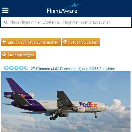
Zurück zu Fotos durchsuchen
Fotos hochladen
Anderen zeigen
27
Stimmen (
4.62
Durchschnitt) und
9.955
Ansichten