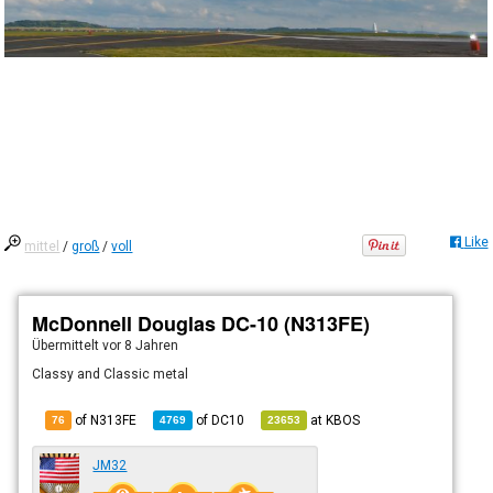
Like
mittel
/
groß
/
voll
McDonnell Douglas DC-10 (N313FE)
Übermittelt
vor 8 Jahren
Classy and Classic metal
of N313FE
of
DC10
at
KBOS
76
4769
23653
JM32