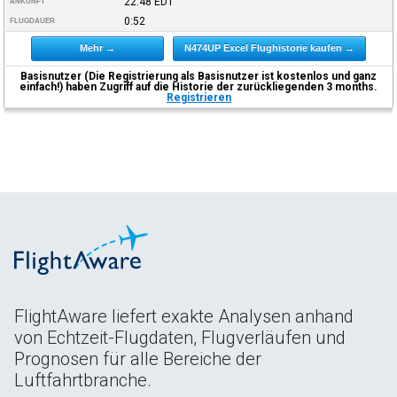
22:48
EDT
ANKUNFT
0:52
FLUGDAUER
Mehr →
N474UP Excel Flughistorie kaufen →
Basisnutzer (Die Registrierung als Basisnutzer ist kostenlos und ganz
einfach!) haben Zugriff auf die Historie der zurückliegenden 3 months.
Registrieren
FlightAware liefert exakte Analysen anhand
von Echtzeit-Flugdaten, Flugverläufen und
Prognosen für alle Bereiche der
Luftfahrtbranche.