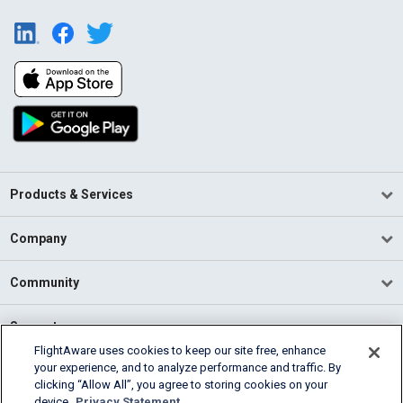
Products & Services
Company
Community
Support
FlightAware uses cookies to keep our site free, enhance
your experience, and to analyze performance and traffic. By
English (USA)
clicking “Allow All”, you agree to storing cookies on your
2026 FlightAware
device.
Privacy Statement