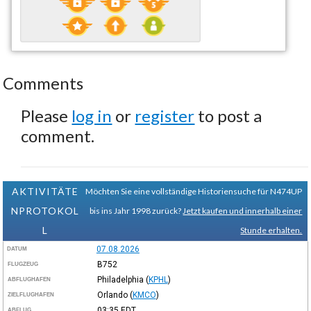
Comments
Please
log in
or
register
to post a
comment.
AKTIVITÄTE
Möchten Sie eine vollständige Historiensuche für N474UP
NPROTOKOL
bis ins Jahr 1998 zurück?
Jetzt kaufen und innerhalb einer
L
Stunde erhalten.
07.08.2026
DATUM
B752
FLUGZEUG
Philadelphia
(
KPHL
)
ABFLUGHAFEN
Orlando
(
KMCO
)
ZIELFLUGHAFEN
03:35
EDT
ABFLUG