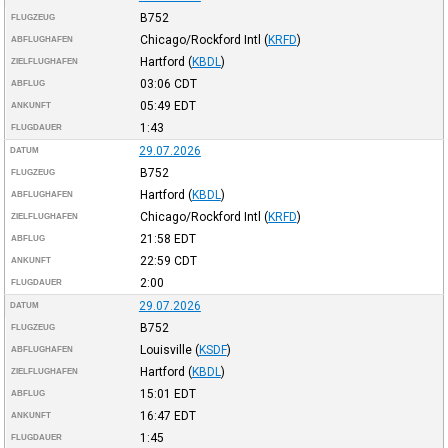
B752
FLUGZEUG
Chicago/Rockford Intl
(
KRFD
)
ABFLUGHAFEN
Hartford
(
KBDL
)
ZIELFLUGHAFEN
03:06
CDT
ABFLUG
05:49
EDT
ANKUNFT
1:43
FLUGDAUER
29.07.2026
DATUM
B752
FLUGZEUG
Hartford
(
KBDL
)
ABFLUGHAFEN
Chicago/Rockford Intl
(
KRFD
)
ZIELFLUGHAFEN
21:58
EDT
ABFLUG
22:59
CDT
ANKUNFT
2:00
FLUGDAUER
29.07.2026
DATUM
B752
FLUGZEUG
Louisville
(
KSDF
)
ABFLUGHAFEN
Hartford
(
KBDL
)
ZIELFLUGHAFEN
15:01
EDT
ABFLUG
16:47
EDT
ANKUNFT
1:45
FLUGDAUER