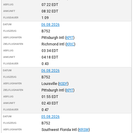
07:22
EDT
ABFLUG
08:32
EDT
ANKUNFT
1:09
FLUGDAUER
06.08.2026
DATUM
B752
FLUGZEUG
Pittsburgh Intl
(
KPIT
)
ABFLUGHAFEN
Richmond Intl
(
KRIC
)
ZIELFLUGHAFEN
03:34
EDT
ABFLUG
04:18
EDT
ANKUNFT
0:43
FLUGDAUER
06.08.2026
DATUM
B752
FLUGZEUG
Louisville
(
KSDF
)
ABFLUGHAFEN
Pittsburgh Intl
(
KPIT
)
ZIELFLUGHAFEN
01:55
EDT
ABFLUG
02:43
EDT
ANKUNFT
0:47
FLUGDAUER
05.08.2026
DATUM
B752
FLUGZEUG
Southwest Florida Intl
(
KRSW
)
ABFLUGHAFEN