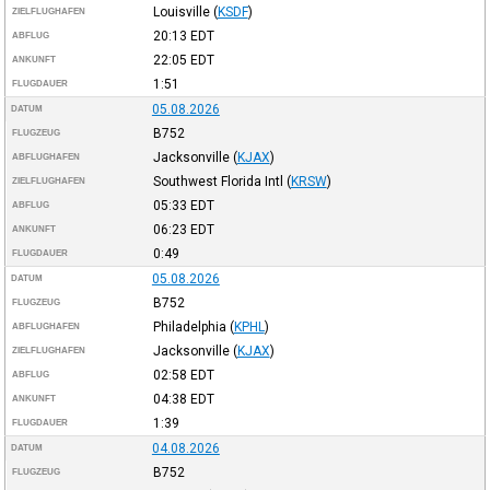
Louisville
(
KSDF
)
ZIELFLUGHAFEN
20:13
EDT
ABFLUG
22:05
EDT
ANKUNFT
1:51
FLUGDAUER
05.08.2026
DATUM
B752
FLUGZEUG
Jacksonville
(
KJAX
)
ABFLUGHAFEN
Southwest Florida Intl
(
KRSW
)
ZIELFLUGHAFEN
05:33
EDT
ABFLUG
06:23
EDT
ANKUNFT
0:49
FLUGDAUER
05.08.2026
DATUM
B752
FLUGZEUG
Philadelphia
(
KPHL
)
ABFLUGHAFEN
Jacksonville
(
KJAX
)
ZIELFLUGHAFEN
02:58
EDT
ABFLUG
04:38
EDT
ANKUNFT
1:39
FLUGDAUER
04.08.2026
DATUM
B752
FLUGZEUG