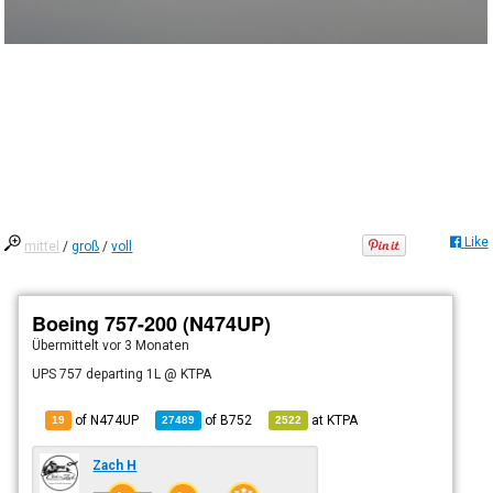
Like
mittel
/
groß
/
voll
Boeing 757-200 (N474UP)
Übermittelt
vor 3 Monaten
UPS 757 departing 1L @ KTPA
of N474UP
of
B752
at
KTPA
19
27489
2522
Zach H