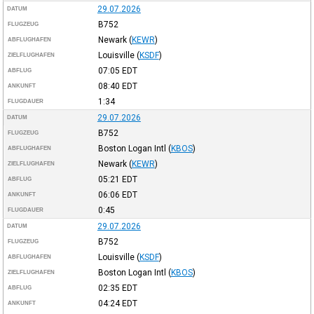
29.07.2026
DATUM
B752
FLUGZEUG
Newark
(
KEWR
)
ABFLUGHAFEN
Louisville
(
KSDF
)
ZIELFLUGHAFEN
07:05
EDT
ABFLUG
08:40
EDT
ANKUNFT
1:34
FLUGDAUER
29.07.2026
DATUM
B752
FLUGZEUG
Boston Logan Intl
(
KBOS
)
ABFLUGHAFEN
Newark
(
KEWR
)
ZIELFLUGHAFEN
05:21
EDT
ABFLUG
06:06
EDT
ANKUNFT
0:45
FLUGDAUER
29.07.2026
DATUM
B752
FLUGZEUG
Louisville
(
KSDF
)
ABFLUGHAFEN
Boston Logan Intl
(
KBOS
)
ZIELFLUGHAFEN
02:35
EDT
ABFLUG
04:24
EDT
ANKUNFT