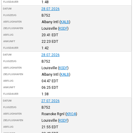
1:48
FLUGDAUER
28.07.2026
DATUM
B752
FLUGZEUG
Albany Intl
(
KALB
)
ABFLUGHAFEN
Louisville
(
KSDF
)
ZIELFLUGHAFEN
20:41
EDT
ABFLUG
22:23
EDT
ANKUNFT
1:42
FLUGDAUER
28.07.2026
DATUM
B752
FLUGZEUG
Louisville
(
KSDF
)
ABFLUGHAFEN
Albany Intl
(
KALB
)
ZIELFLUGHAFEN
04:47
EDT
ABFLUG
06:25
EDT
ANKUNFT
1:38
FLUGDAUER
27.07.2026
DATUM
B752
FLUGZEUG
Roanoke Rgnl
(
KROA
)
ABFLUGHAFEN
Louisville
(
KSDF
)
ZIELFLUGHAFEN
21:55
EDT
ABFLUG