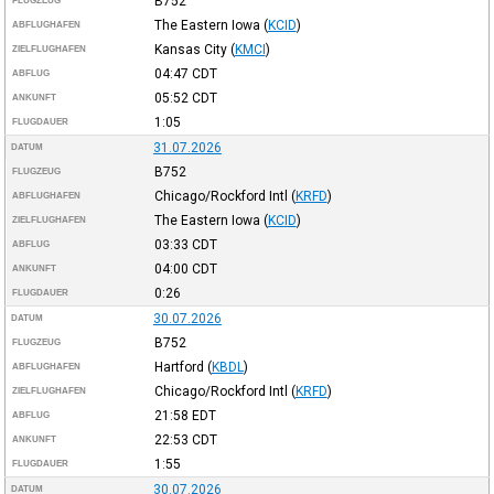
B752
FLUGZEUG
The Eastern Iowa
(
KCID
)
ABFLUGHAFEN
Kansas City
(
KMCI
)
ZIELFLUGHAFEN
04:47
CDT
ABFLUG
05:52
CDT
ANKUNFT
1:05
FLUGDAUER
31.07.2026
DATUM
B752
FLUGZEUG
Chicago/Rockford Intl
(
KRFD
)
ABFLUGHAFEN
The Eastern Iowa
(
KCID
)
ZIELFLUGHAFEN
03:33
CDT
ABFLUG
04:00
CDT
ANKUNFT
0:26
FLUGDAUER
30.07.2026
DATUM
B752
FLUGZEUG
Hartford
(
KBDL
)
ABFLUGHAFEN
Chicago/Rockford Intl
(
KRFD
)
ZIELFLUGHAFEN
21:58
EDT
ABFLUG
22:53
CDT
ANKUNFT
1:55
FLUGDAUER
30.07.2026
DATUM