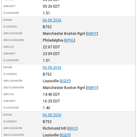
05:26
EDT
ANKUNFT
1:51
FLUGDAUER
06.08.2026
DATUM
B752
FLUGZEUG
Manchester Boston Rgnl
(
KMHT
)
ABFLUGHAFEN
Philadelphia
(
KPHL
)
ZIELFLUGHAFEN
22:07
EDT
ABFLUG
23:09
EDT
ANKUNFT
1:01
FLUGDAUER
06.08.2026
DATUM
B752
FLUGZEUG
Louisville
(
KSDF
)
ABFLUGHAFEN
Manchester Boston Rgnl
(
KMHT
)
ZIELFLUGHAFEN
14:45
EDT
ABFLUG
16:25
EDT
ANKUNFT
1:40
FLUGDAUER
06.08.2026
DATUM
B752
FLUGZEUG
Richmond Intl
(
KRIC
)
ABFLUGHAFEN
Louisville
(
KSDF
)
ZIELFLUGHAFEN