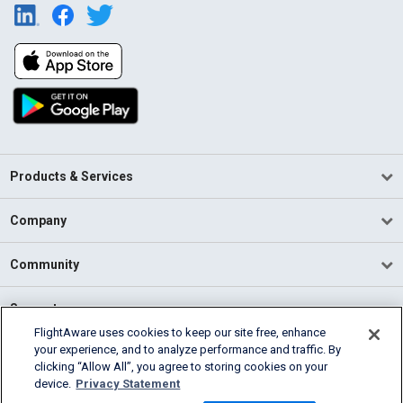
Products & Services
Company
Community
Support
FlightAware uses cookies to keep our site free, enhance
your experience, and to analyze performance and traffic. By
English (USA)
clicking “Allow All”, you agree to storing cookies on your
2026 FlightAware
device.
Privacy Statement