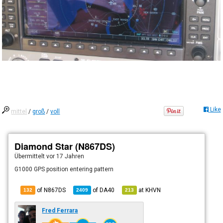
Like
mittel
/
groß
/
voll
Diamond Star (N867DS)
Übermittelt
vor 17 Jahren
G1000 GPS position entering pattern
of N867DS
of
DA40
at
KHVN
132
2409
213
Fred Ferrara