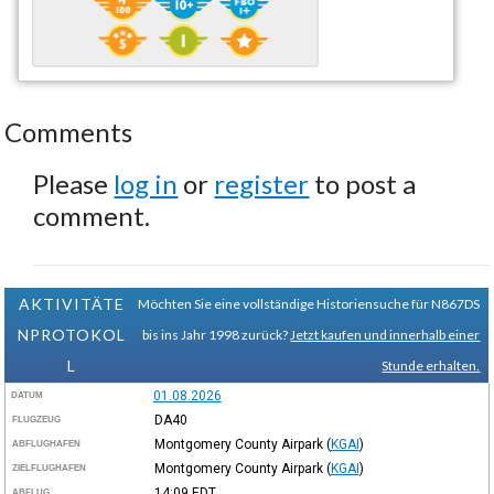
Comments
Please
log in
or
register
to post a
comment.
AKTIVITÄTE
Möchten Sie eine vollständige Historiensuche für N867DS
NPROTOKOL
bis ins Jahr 1998 zurück?
Jetzt kaufen und innerhalb einer
L
Stunde erhalten.
01.08.2026
DATUM
DA40
FLUGZEUG
Montgomery County Airpark
(
KGAI
)
ABFLUGHAFEN
Montgomery County Airpark
(
KGAI
)
ZIELFLUGHAFEN
14:09
EDT
ABFLUG