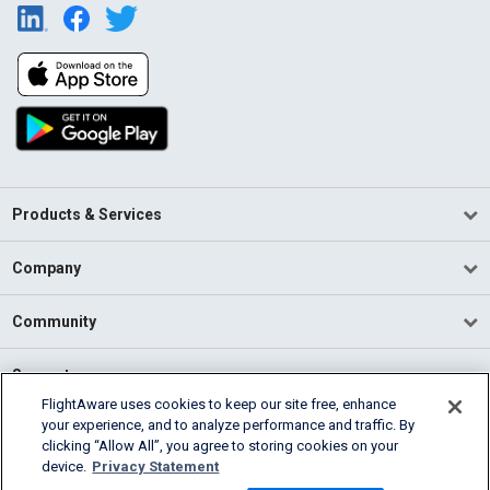
Products & Services
Company
Community
Support
FlightAware uses cookies to keep our site free, enhance
your experience, and to analyze performance and traffic. By
English (USA)
clicking “Allow All”, you agree to storing cookies on your
2026 FlightAware
device.
Privacy Statement