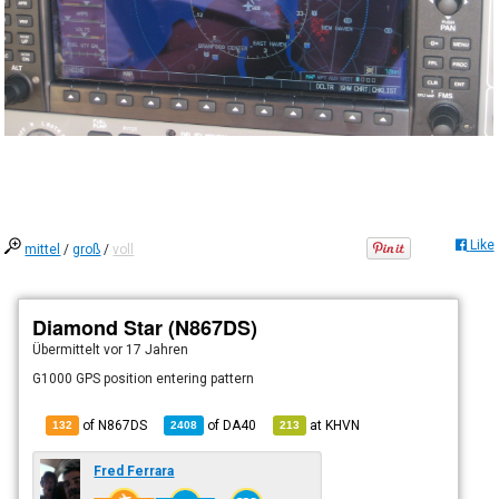
Like
mittel
/
groß
/
voll
Diamond Star (N867DS)
Übermittelt
vor 17 Jahren
G1000 GPS position entering pattern
of N867DS
of
DA40
at
KHVN
132
2408
213
Fred Ferrara