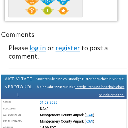
Comments
Please
log in
or
register
to post a
comment.
AKTIVITÄTE
Möchten Sie eine vollständige Historiensuche für N867DS
NPROTOKOL
bis ins Jahr 1998 zurück?
Jetzt kaufen und innerhalb einer
L
Stunde erhalten.
01.08.2026
DATUM
DA40
FLUGZEUG
Montgomery County Airpark
(
KGAI
)
ABFLUGHAFEN
Montgomery County Airpark
(
KGAI
)
ZIELFLUGHAFEN
14:09
EDT
ABFLUG