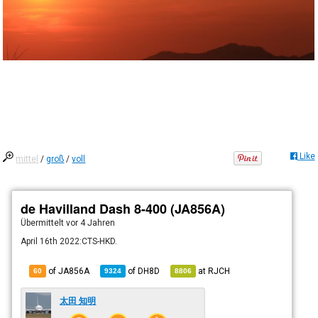
Like
mittel
/
groß
/
voll
de Havilland Dash 8-400 (JA856A)
Übermittelt
vor 4 Jahren
April 16th 2022:CTS-HKD.
of JA856A
of
DH8D
at
RJCH
60
9324
8806
太田 知明