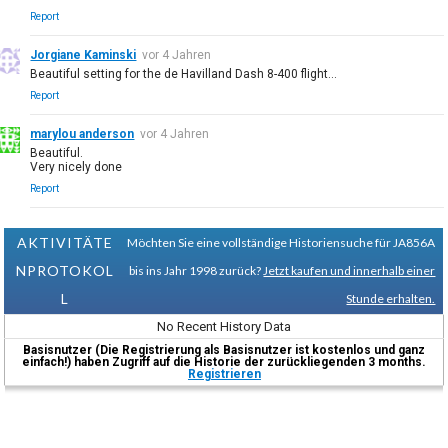
Report
Jorgiane Kaminski
vor 4 Jahren
Beautiful setting for the de Havilland Dash 8-400 flight...
Report
marylou anderson
vor 4 Jahren
Beautiful.
Very nicely done
Report
AKTIVITÄTE
Möchten Sie eine vollständige Historiensuche für JA856A
NPROTOKOL
bis ins Jahr 1998 zurück?
Jetzt kaufen und innerhalb einer
L
Stunde erhalten.
No Recent History Data
Basisnutzer (Die Registrierung als Basisnutzer ist kostenlos und ganz
einfach!) haben Zugriff auf die Historie der zurückliegenden 3 months.
Registrieren