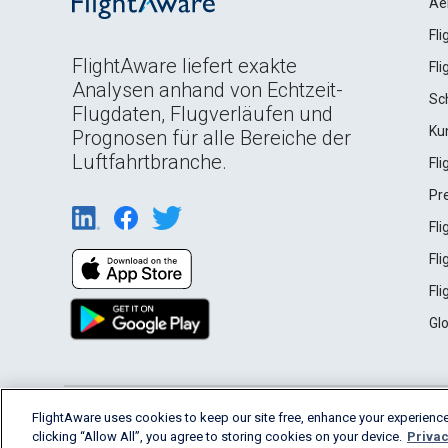
Ae
Fl
FlightAware liefert exakte
Fl
Analysen anhand von Echtzeit-
Sc
Flugdaten, Flugverläufen und
Ku
Prognosen für alle Bereiche der
Luftfahrtbranche.
Fl
Pr
Fl
Fl
Fl
Gl
English (USA)
FlightAware uses cookies to keep our site free, enhance your experience
2026 FlightAware
Terms of Use
Privacy
clicking “Allow All”, you agree to storing cookies on your device.
Privac