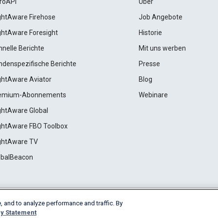
roAPI
Über
ightAware Firehose
Job Angebote
ightAware Foresight
Historie
hnelle Berichte
Mit uns werben
ndenspezifische Berichte
Presse
ightAware Aviator
Blog
emium-Abonnements
Webinare
ightAware Global
ightAware FBO Toolbox
ightAware TV
obalBeacon
, and to analyze performance and traffic. By
Cookie Settings
y Statement