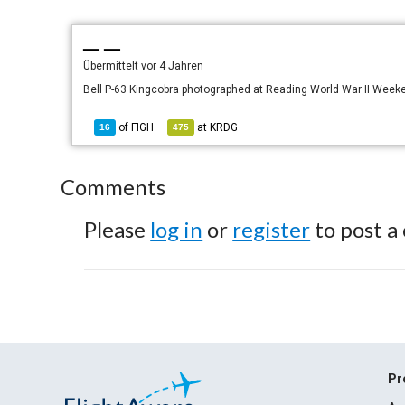
— —
Übermittelt
vor 4 Jahren
Bell P-63 Kingcobra photographed at Reading World War II Week
of
FIGH
at
KRDG
16
475
Comments
Please
log in
or
register
to post a
Pr