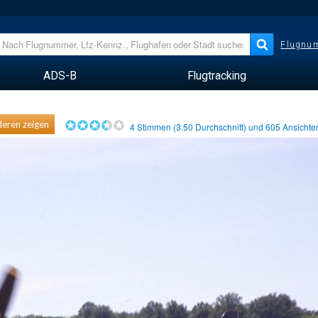
Flugnum
ADS-B
Flugtracking
eren zeigen
4
Stimmen (
3.50
Durchschnitt) und
605
Ansicht