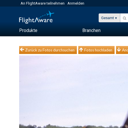
An FlightAware teilnehmen
Anmelden
Gesamt
Produkte
Branchen
Zurück zu Fotos durchsuchen
Fotos hochladen
And