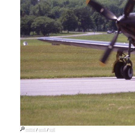
mittel
/
groß
/
voll