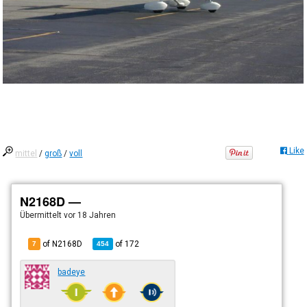
Like
mittel
/
groß
/
voll
N2168D —
Übermittelt
vor 18 Jahren
of N2168D
of
172
7
454
badeye