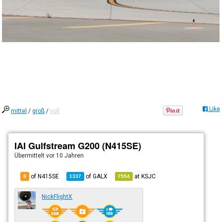
Like
mittel
/
groß
/
voll
IAI Gulfstream G200 (N415SE)
Übermittelt
vor 10 Jahren
of N415SE
of
GALX
at
KSJC
8
1337
7554
NickFlightX