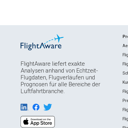
Pr
Ae
Fl
FlightAware liefert exakte
Fl
Analysen anhand von Echtzeit-
Sc
Flugdaten, Flugverläufen und
Ku
Prognosen für alle Bereiche der
Luftfahrtbranche.
Fl
Pr
Fl
Fl