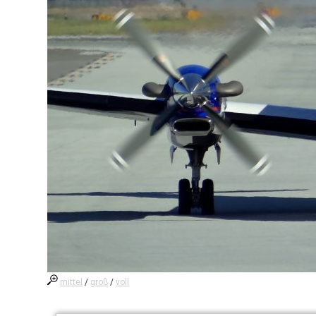
mittel
/
groß
/
voll