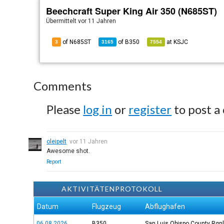
Beechcraft Super King Air 350 (N685ST)
Übermittelt
vor 11 Jahren
of N685ST
of
B350
at
KSJC
3
3165
7554
Comments
Please
log in
or
register
to post a
oleipelt
vor 11 Jahren
Awesome shot.
Report
AKTIVITÄTENPROTOKOLL
Datum
Flugzeug
Abflughafen
06.08.2026
B350
San Luis Obispo County Rgn