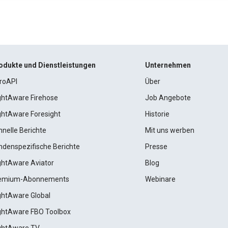
odukte und Dienstleistungen
Unternehmen
roAPI
Über
ightAware Firehose
Job Angebote
ightAware Foresight
Historie
hnelle Berichte
Mit uns werben
ndenspezifische Berichte
Presse
ightAware Aviator
Blog
emium-Abonnements
Webinare
ightAware Global
ightAware FBO Toolbox