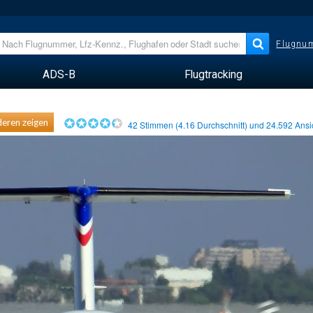
Flugnum
ADS-B
Flugtracking
eren zeigen
42
Stimmen (
4.16
Durchschnitt) und
24.592
Ansi