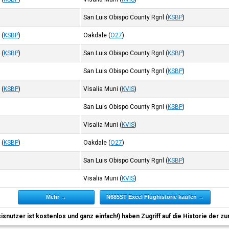
San Luis Obispo County Rgnl
(
KSBP
)
l
(
KSBP
)
Oakdale
(
O27
)
l
(
KSBP
)
San Luis Obispo County Rgnl
(
KSBP
)
San Luis Obispo County Rgnl
(
KSBP
)
l
(
KSBP
)
Visalia Muni
(
KVIS
)
San Luis Obispo County Rgnl
(
KSBP
)
Visalia Muni
(
KVIS
)
l
(
KSBP
)
Oakdale
(
O27
)
San Luis Obispo County Rgnl
(
KSBP
)
Visalia Muni
(
KVIS
)
Mehr →
N685ST Excel Flughistorie kaufen →
sisnutzer ist kostenlos und ganz einfach!) haben Zugriff auf die Historie der