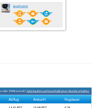
NickFlightX
ns Jahr 1998 zurück?
Jetzt kaufen und innerhalb einer Stunde erhalten.
Abflug
Ankunft
Flugdauer
14:41
PDT
15:08
PDT
0:26