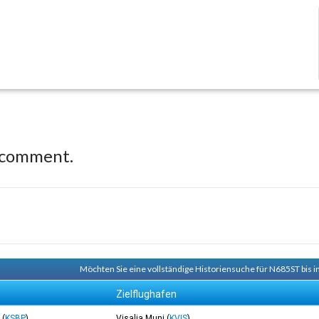
 comment.
Möchten Sie eine vollständige Historiensuche für N685ST bis i
Zielflughafen
l
(
KSBP
)
Visalia Muni
(
KVIS
)