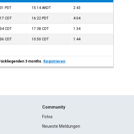
:31
PDT
15:14
AKDT
2:43
:17
CDT
16:22
PDT
4:04
:04
CDT
17:38
CDT
1:34
:06
CDT
10:50
CDT
1:44
 zurückliegenden 3 months.
Registrieren
Community
Fotos
Neueste Meldungen