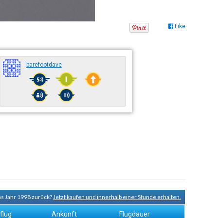
Like
barefootdave
ns Jahr 1998 zurück?
Jetzt kaufen und innerhalb einer Stunde erhalten.
flug
Ankunft
Flugdauer