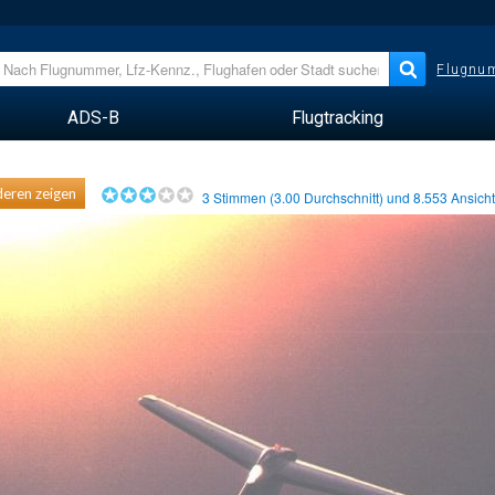
Flugnum
ADS-B
Flugtracking
eren zeigen
3
Stimmen (
3.00
Durchschnitt) und
8.553
Ansich