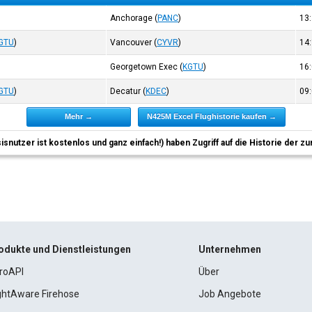
Anchorage
(
PANC
)
13
GTU
)
Vancouver
(
CYVR
)
14
Georgetown Exec
(
KGTU
)
16
GTU
)
Decatur
(
KDEC
)
09
Mehr →
N425M Excel Flughistorie kaufen →
sisnutzer ist kostenlos und ganz einfach!) haben Zugriff auf die Historie der
odukte und Dienstleistungen
Unternehmen
roAPI
Über
ightAware Firehose
Job Angebote