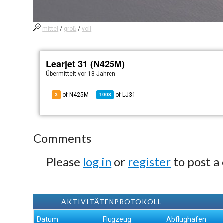
mittel
/
groß
/
voll
Learjet 31 (N425M)
Übermittelt
vor 18 Jahren
of N425M
of
LJ31
3
1003
Comments
Please
log in
or
register
to post a
AKTIVITÄTENPROTOKOLL
Datum
Flugzeug
Abflughafen