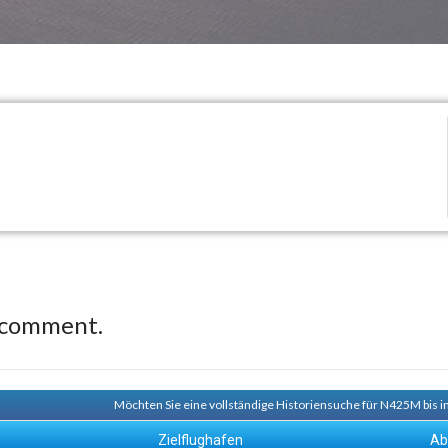
 comment.
Möchten Sie eine vollständige Historiensuche für N425M bis i
Zielflughafen
Ab