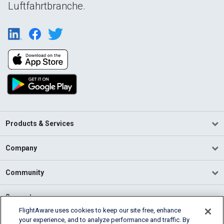
Luftfahrtbranche.
Products & Services
Company
Community
Support
FlightAware uses cookies to keep our site free, enhance
your experience, and to analyze performance and traffic. By
English (USA)