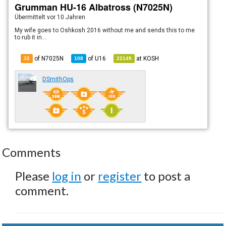
Grumman HU-16 Albatross (N7025N)
Übermittelt
vor 10 Jahren
My wife goes to Oshkosh 2016 without me and sends this to me
to rub it in...
of N7025N
of
U16
at
KOSH
32
108
22149
DSmithOps
Comments
Please
log in
or
register
to post a
comment.