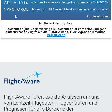
AKTIVITÄTE
Möchten Sie eine vollständige Historiensuche für N7025N
NPROTOKOL
bis ins Jahr 1998 zurück?
Jetzt kaufen und innerhalb einer
L
Stunde erhalten.
No Recent History Data
Basisnutzer (Die Registrierung als Basisnutzer ist kostenlos und ganz
einfach!) haben Zugriff auf die Historie der zurückliegenden 3 months.
Registrieren
FlightAware liefert exakte Analysen anhand
von Echtzeit-Flugdaten, Flugverläufen und
Prognosen für alle Bereiche der