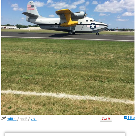
Like
mittel
/
groß
/
voll