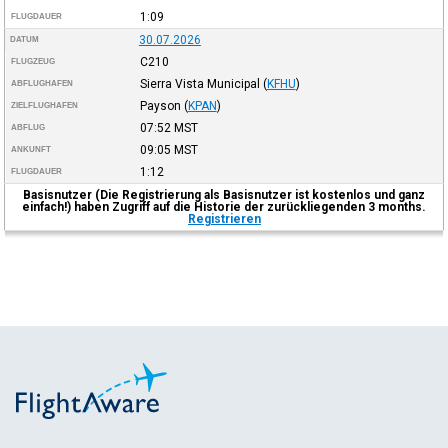
1:09
FLUGDAUER
30.07.2026
DATUM
C210
FLUGZEUG
Sierra Vista Municipal
(
KFHU
)
ABFLUGHAFEN
Payson
(
KPAN
)
ZIELFLUGHAFEN
07:52
MST
ABFLUG
09:05
MST
ANKUNFT
1:12
FLUGDAUER
Basisnutzer (Die Registrierung als Basisnutzer ist kostenlos und ganz
einfach!) haben Zugriff auf die Historie der zurückliegenden 3 months.
Registrieren