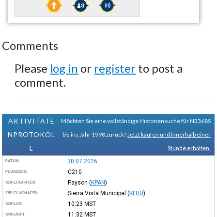
Comments
Please
log in
or
register
to post a
comment.
AKTIVITÄTE
Möchten Sie eine vollständige Historiensuche für N3368S
NPROTOKOL
bis ins Jahr 1998 zurück?
Jetzt kaufen und innerhalb einer
L
Stunde erhalten.
30.07.2026
DATUM
C210
FLUGZEUG
Payson
(
KPAN
)
ABFLUGHAFEN
Sierra Vista Municipal
(
KFHU
)
ZIELFLUGHAFEN
10:23
MST
ABFLUG
11:32
MST
ANKUNFT