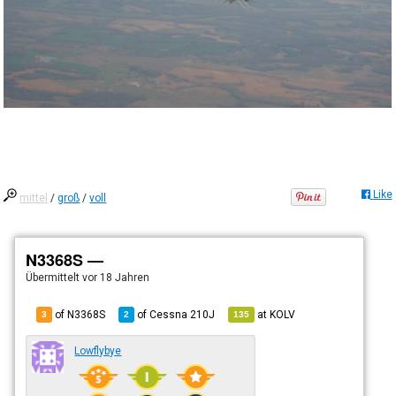
Like
mittel
/
groß
/
voll
N3368S —
Übermittelt
vor 18 Jahren
of N3368S
of
Cessna 210J
at
KOLV
3
2
135
Lowflybye