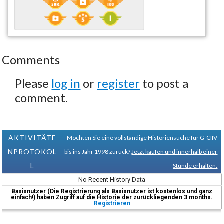
Comments
Please
log in
or
register
to post a
comment.
AKTIVITÄTE
Möchten Sie eine vollständige Historiensuche für G-CIIV
NPROTOKOL
bis ins Jahr 1998 zurück?
Jetzt kaufen und innerhalb einer
L
Stunde erhalten.
No Recent History Data
Basisnutzer (Die Registrierung als Basisnutzer ist kostenlos und ganz
einfach!) haben Zugriff auf die Historie der zurückliegenden 3 months.
Registrieren