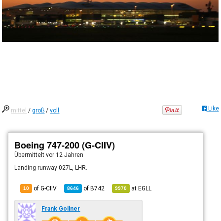
Like
mittel
/
groß
/
voll
Boeing 747-200 (G-CIIV)
Übermittelt
vor 12 Jahren
Landing runway 027L, LHR.
of G-CIIV
of
B742
at
EGLL
10
8646
9970
Frank Gollner