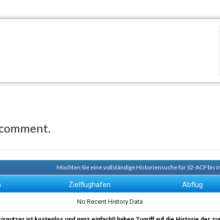
 comment.
Möchten Sie eine vollständige Historiensuche für S2-ACP bis 
n
Zielflughafen
Abflug
No Recent History Data
sisnutzer ist kostenlos und ganz einfach!) haben Zugriff auf die Historie der