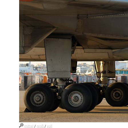
mittel
/
groß
/
voll