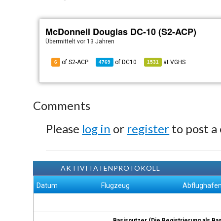
McDonnell Douglas DC-10 (S2-ACP)
Übermittelt
vor 13 Jahren
of S2-ACP
of
DC10
at
VGHS
6
4769
1531
Comments
Please
log in
or
register
to post a
AKTIVITÄTENPROTOKOLL
Datum
Flugzeug
Abflughafe
Basisnutzer (Die Registrierung als Ba