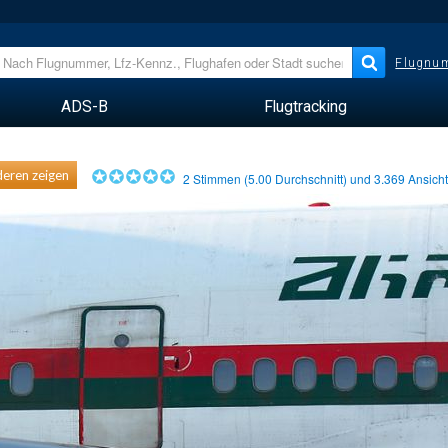
Flugnum
ADS-B
Flugtracking
eren zeigen
2
Stimmen (
5.00
Durchschnitt) und
3.369
Ansich