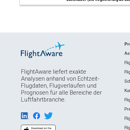
Pr
Ae
Fl
FlightAware liefert exakte
Fl
Analysen anhand von Echtzeit-
Sc
Flugdaten, Flugverläufen und
Ku
Prognosen für alle Bereiche der
Luftfahrtbranche.
Fl
Pr
Fl
Fl