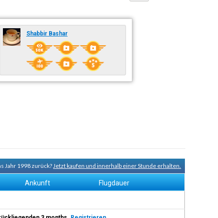
Shabbir Bashar
ins Jahr 1998 zurück?
Jetzt kaufen und innerhalb einer Stunde erhalten.
Ankunft
Flugdauer
 zurückliegenden 3 months.
Registrieren