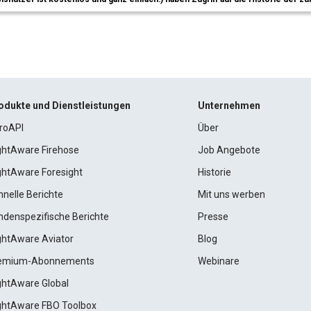
odukte und Dienstleistungen
Unternehmen
roAPI
Über
ightAware Firehose
Job Angebote
ightAware Foresight
Historie
hnelle Berichte
Mit uns werben
ndenspezifische Berichte
Presse
ightAware Aviator
Blog
emium-Abonnements
Webinare
ightAware Global
ightAware FBO Toolbox