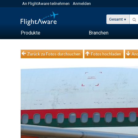
An FlightAware teilnehmen
Anmelden
Gesamt
Produkte
Branchen
Zurück zu Fotos durchsuchen
Fotos hochladen
And