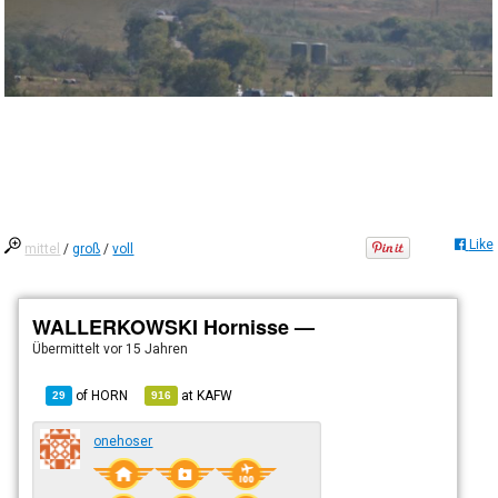
Like
mittel
/
groß
/
voll
WALLERKOWSKI Hornisse —
Übermittelt
vor 15 Jahren
of
HORN
at
KAFW
29
916
onehoser