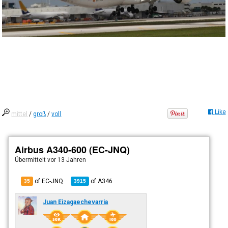
Like
mittel
/
groß
/
voll
Airbus A340-600 (EC-JNQ)
Übermittelt
vor 13 Jahren
of EC-JNQ
of
A346
35
3915
Juan Eizagaechevarria