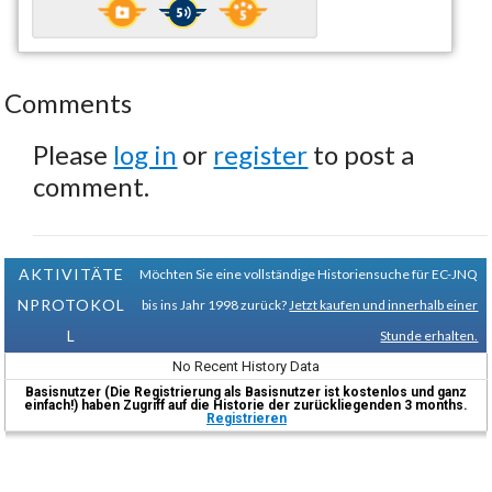
Comments
Please
log in
or
register
to post a
comment.
AKTIVITÄTE
Möchten Sie eine vollständige Historiensuche für EC-JNQ
NPROTOKOL
bis ins Jahr 1998 zurück?
Jetzt kaufen und innerhalb einer
L
Stunde erhalten.
No Recent History Data
Basisnutzer (Die Registrierung als Basisnutzer ist kostenlos und ganz
einfach!) haben Zugriff auf die Historie der zurückliegenden 3 months.
Registrieren