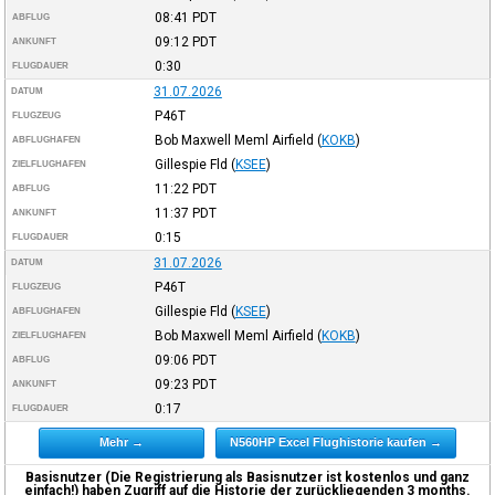
08:41
PDT
ABFLUG
09:12
PDT
ANKUNFT
0:30
FLUGDAUER
31.07.2026
DATUM
P46T
FLUGZEUG
Bob Maxwell Meml Airfield
(
KOKB
)
ABFLUGHAFEN
Gillespie Fld
(
KSEE
)
ZIELFLUGHAFEN
11:22
PDT
ABFLUG
11:37
PDT
ANKUNFT
0:15
FLUGDAUER
31.07.2026
DATUM
P46T
FLUGZEUG
Gillespie Fld
(
KSEE
)
ABFLUGHAFEN
Bob Maxwell Meml Airfield
(
KOKB
)
ZIELFLUGHAFEN
09:06
PDT
ABFLUG
09:23
PDT
ANKUNFT
0:17
FLUGDAUER
Mehr →
N560HP Excel Flughistorie kaufen →
Basisnutzer (Die Registrierung als Basisnutzer ist kostenlos und ganz
einfach!) haben Zugriff auf die Historie der zurückliegenden 3 months.