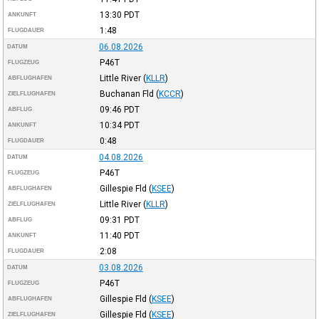
13:30
PDT
ANKUNFT
1:48
FLUGDAUER
06.08.2026
DATUM
P46T
FLUGZEUG
Little River
(
KLLR
)
ABFLUGHAFEN
Buchanan Fld
(
KCCR
)
ZIELFLUGHAFEN
09:46
PDT
ABFLUG
10:34
PDT
ANKUNFT
0:48
FLUGDAUER
04.08.2026
DATUM
P46T
FLUGZEUG
Gillespie Fld
(
KSEE
)
ABFLUGHAFEN
Little River
(
KLLR
)
ZIELFLUGHAFEN
09:31
PDT
ABFLUG
11:40
PDT
ANKUNFT
2:08
FLUGDAUER
03.08.2026
DATUM
P46T
FLUGZEUG
Gillespie Fld
(
KSEE
)
ABFLUGHAFEN
Gillespie Fld
(
KSEE
)
ZIELFLUGHAFEN