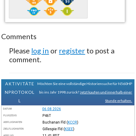
Comments
Please
log in
or
register
to post a
comment.
AKTIVITÄTE
Möchten Sie eine vollständige Historiensuche für N560HP
NPROTOKOL
bis ins Jahr 1998 zurück?
Jetzt kaufen und innerhalb einer
L
Stunde erhalten.
06.08.2026
DATUM
P46T
FLUGZEUG
Buchanan Fld
(
KCCR
)
ABFLUGHAFEN
Gillespie Fld
(
KSEE
)
ZIELFLUGHAFEN
11:41
PDT
ABFLUG