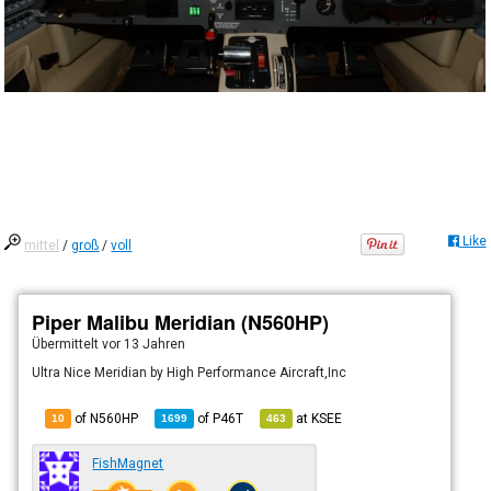
Like
mittel
/
groß
/
voll
Piper Malibu Meridian (N560HP)
Übermittelt
vor 13 Jahren
Ultra Nice Meridian by High Performance Aircraft,Inc
of N560HP
of
P46T
at
KSEE
10
1699
463
FishMagnet