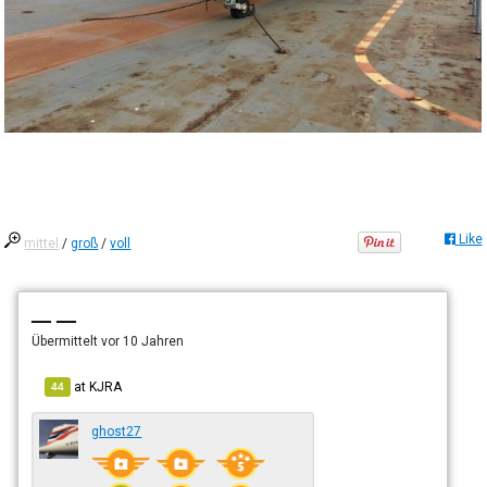
Like
mittel
/
groß
/
voll
— —
Übermittelt
vor 10 Jahren
at
KJRA
44
ghost27