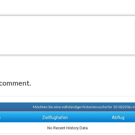
 comment.
Möchten Sie eine vollständige Historiensuche für 10-0220 bis i
n
Zielflughafen
Abflug
No Recent History Data