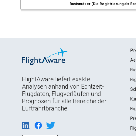
Basisnutzer (Die Registrierung als Ba
Pr
Ae
Fl
FlightAware liefert exakte
Fl
Analysen anhand von Echtzeit-
Sc
Flugdaten, Flugverläufen und
Ku
Prognosen für alle Bereiche der
Luftfahrtbranche.
Fl
Pr
Fl