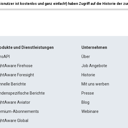
sisnutzer ist kostenlos und ganz einfach!) haben Zugriff auf die Historie der
odukte und Dienstleistungen
Unternehmen
roAPI
Über
ightAware Firehose
Job Angebote
ightAware Foresight
Historie
hnelle Berichte
Mit uns werben
ndenspezifische Berichte
Presse
ightAware Aviator
Blog
emium-Abonnements
Webinare
ightAware Global