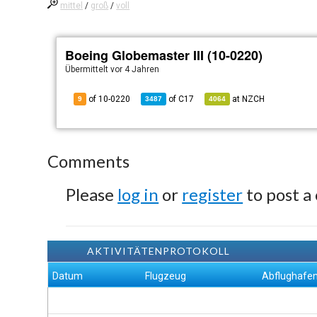
mittel
/
groß
/
voll
Boeing Globemaster III (10-0220)
Übermittelt
vor 4 Jahren
of 10-0220
of
C17
at
NZCH
9
3487
4064
Comments
Please
log in
or
register
to post a
AKTIVITÄTENPROTOKOLL
Datum
Flugzeug
Abflughafe