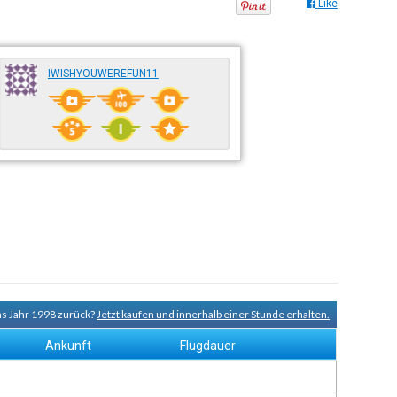
Like
IWISHYOUWEREFUN11
ns Jahr 1998 zurück?
Jetzt kaufen und innerhalb einer Stunde erhalten.
Ankunft
Flugdauer