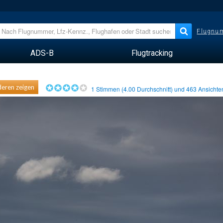
Flugnum
ADS-B
Flugtracking
eren zeigen
1
Stimmen (
4.00
Durchschnitt) und
463
Ansicht