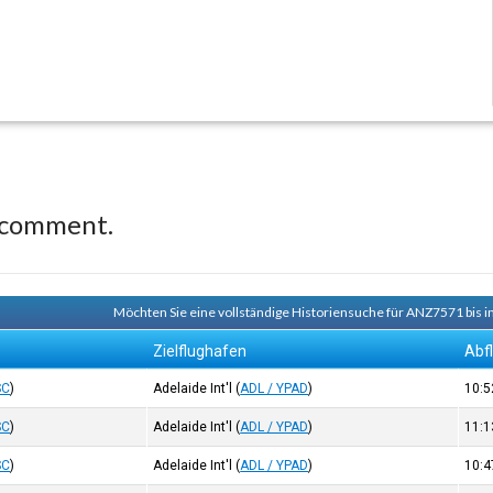
 comment.
Möchten Sie eine vollständige Historiensuche für ANZ7571 bis i
Zielflughafen
Abf
SC
)
Adelaide Int'l
(
ADL / YPAD
)
10:
SC
)
Adelaide Int'l
(
ADL / YPAD
)
11:
SC
)
Adelaide Int'l
(
ADL / YPAD
)
10: