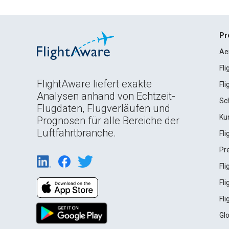
Pr
Ae
Fl
FlightAware liefert exakte
Fl
Analysen anhand von Echtzeit-
Sc
Flugdaten, Flugverläufen und
Ku
Prognosen für alle Bereiche der
Luftfahrtbranche.
Fl
Pr
Fl
Fl
Fl
Gl