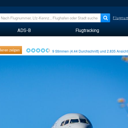
Flugnum
ADS-B
Flugtracking
eren zeigen
9
Stimmen (
4.44
Durchschnitt) und
2.835
Ansich