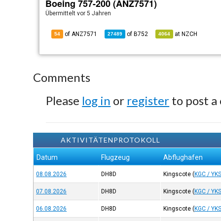
Boeing 757-200 (ANZ7571)
Übermittelt
vor 5 Jahren
of ANZ7571
of
B752
at
NZCH
54
27489
4064
Comments
Please
log in
or
register
to post a
AKTIVITÄTENPROTOKOLL
Datum
Flugzeug
Abflughafen
08.08.2026
DH8D
Kingscote
(
KGC / YK
07.08.2026
DH8D
Kingscote
(
KGC / YK
06.08.2026
DH8D
Kingscote
(
KGC / YK