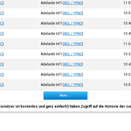
SC
)
Adelaide Int'l
(
ADL / YPAD
)
11:
SC
)
Adelaide Int'l
(
ADL / YPAD
)
10:
SC
)
Adelaide Int'l
(
ADL / YPAD
)
10:
SC
)
Adelaide Int'l
(
ADL / YPAD
)
10:
SC
)
Adelaide Int'l
(
ADL / YPAD
)
11:
SC
)
Adelaide Int'l
(
ADL / YPAD
)
10:
SC
)
Adelaide Int'l
(
ADL / YPAD
)
10:
SC
)
Adelaide Int'l
(
ADL / YPAD
)
10:
SC
)
Adelaide Int'l
(
ADL / YPAD
)
10:
Mehr →
sisnutzer ist kostenlos und ganz einfach!) haben Zugriff auf die Historie der