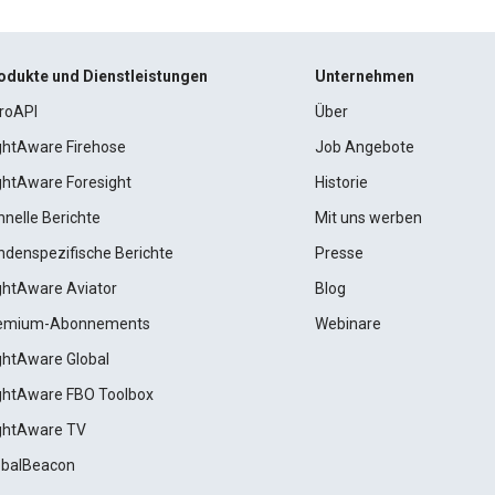
odukte und Dienstleistungen
Unternehmen
roAPI
Über
ightAware Firehose
Job Angebote
ightAware Foresight
Historie
hnelle Berichte
Mit uns werben
ndenspezifische Berichte
Presse
ightAware Aviator
Blog
emium-Abonnements
Webinare
ightAware Global
ightAware FBO Toolbox
ightAware TV
obalBeacon