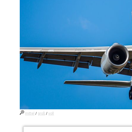
mittel
/
groß
/
voll