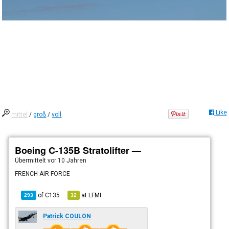
Like
mittel
/
groß
/
voll
Boeing C-135B Stratolifter —
Übermittelt
vor 10 Jahren
FRENCH AIR FORCE
of
C135
at
LFMI
293
32
Patrick COULON