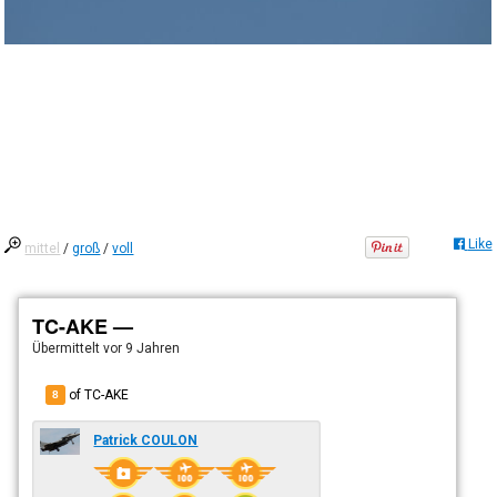
Like
mittel
/
groß
/
voll
TC-AKE —
Übermittelt
vor 9 Jahren
of TC-AKE
8
Patrick COULON