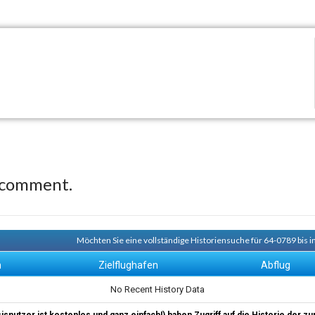
 comment.
Möchten Sie eine vollständige Historiensuche für 64-0789 bis i
n
Zielflughafen
Abflug
No Recent History Data