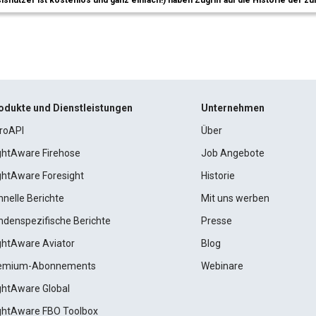
sisnutzer ist kostenlos und ganz einfach!) haben Zugriff auf die Historie der
odukte und Dienstleistungen
Unternehmen
roAPI
Über
ightAware Firehose
Job Angebote
ightAware Foresight
Historie
hnelle Berichte
Mit uns werben
ndenspezifische Berichte
Presse
ightAware Aviator
Blog
emium-Abonnements
Webinare
ightAware Global
ightAware FBO Toolbox