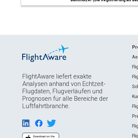
Basisnutzer (Die Registrierung als Ba
Pr
Ae
Fl
FlightAware liefert exakte
Fl
Analysen anhand von Echtzeit-
Sc
Flugdaten, Flugverläufen und
Ku
Prognosen für alle Bereiche der
Luftfahrtbranche.
Fl
Pr
Fl
Fl