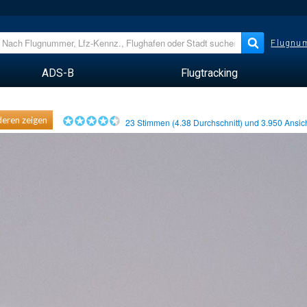
Flugnum
ADS-B
Flugtracking
eren zeigen
23
Stimmen (
4.38
Durchschnitt) und
3.950
Ansic