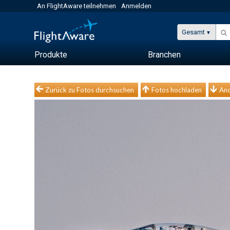
An FlightAware teilnehmen
Anmelden
Gesamt
Produkte
Branchen
Zurück zu Fotos durchsuchen
Fotos hochladen
And