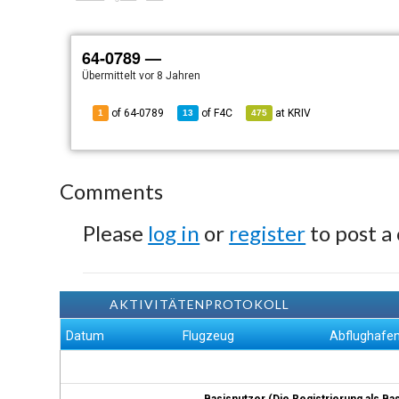
64-0789 —
Übermittelt
vor 8 Jahren
of 64-0789
of
F4C
at
KRIV
1
13
475
Comments
Please
log in
or
register
to post a
AKTIVITÄTENPROTOKOLL
Datum
Flugzeug
Abflughafe