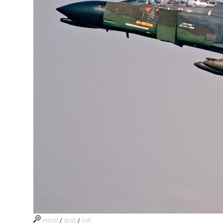
mittel
/
groß
/
voll