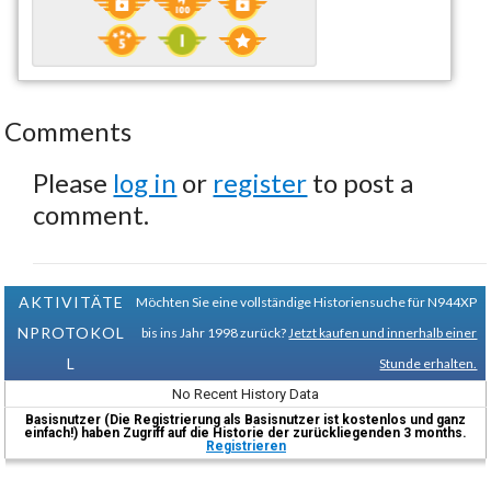
Comments
Please
log in
or
register
to post a
comment.
AKTIVITÄTE
Möchten Sie eine vollständige Historiensuche für N944XP
NPROTOKOL
bis ins Jahr 1998 zurück?
Jetzt kaufen und innerhalb einer
L
Stunde erhalten.
No Recent History Data
Basisnutzer (Die Registrierung als Basisnutzer ist kostenlos und ganz
einfach!) haben Zugriff auf die Historie der zurückliegenden 3 months.
Registrieren