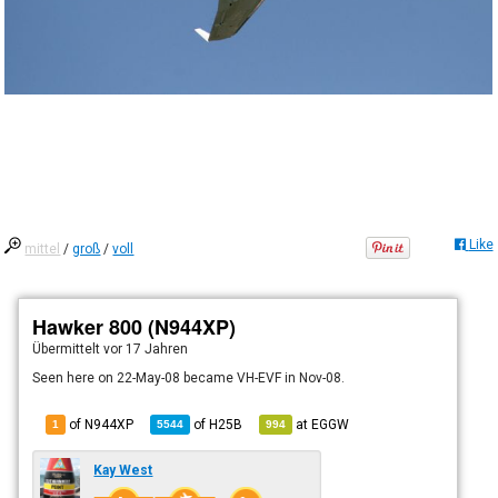
Like
mittel
/
groß
/
voll
Hawker 800 (N944XP)
Übermittelt
vor 17 Jahren
Seen here on 22-May-08 became VH-EVF in Nov-08.
of N944XP
of
H25B
at
EGGW
1
5544
994
Kay West