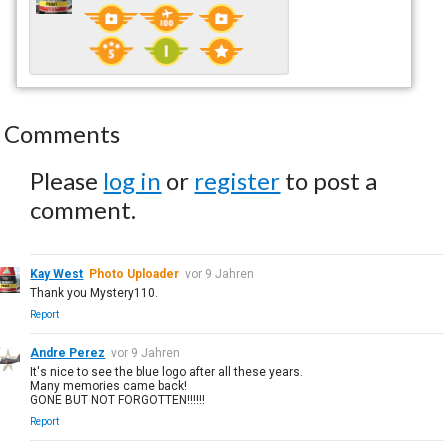
Comments
Please
log in
or
register
to post a
comment.
Kay West
Photo Uploader
vor 9 Jahren
Thank you Mystery110.
Report
Andre Perez
vor 9 Jahren
It's nice to see the blue logo after all these years.
Many memories came back!
GONE BUT NOT FORGOTTEN!!!!!!
Report