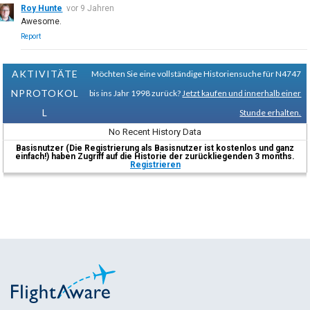
Roy Hunte
vor 9 Jahren
Awesome.
Report
AKTIVITÄTE
Möchten Sie eine vollständige Historiensuche für N4747
NPROTOKOL
bis ins Jahr 1998 zurück?
Jetzt kaufen und innerhalb einer
L
Stunde erhalten.
No Recent History Data
Basisnutzer (Die Registrierung als Basisnutzer ist kostenlos und ganz
einfach!) haben Zugriff auf die Historie der zurückliegenden 3 months.
Registrieren