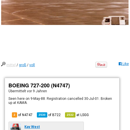
Like
mittel
/
groß
/
voll
BOEING 727-200 (N4747)
Übermittelt
vor 9 Jahren
Seen here on 9-May-88. Registration cancelled 30-Jul-01. Broken
up at KAMA.
of N4747
of
B722
at
LSGG
2
2530
2532
Kay West