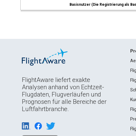
Basisnutzer (Die Registrierung als Ba
Pr
Ae
Fl
FlightAware liefert exakte
Fl
Analysen anhand von Echtzeit-
Sc
Flugdaten, Flugverläufen und
Ku
Prognosen für alle Bereiche der
Luftfahrtbranche.
Fl
Pr
Fl