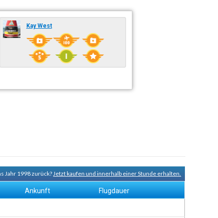
Kay West
ns Jahr 1998 zurück?
Jetzt kaufen und innerhalb einer Stunde erhalten.
Ankunft
Flugdauer