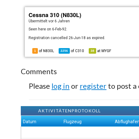
Cessna 310 (N830L)
Übermittelt
vor 6 Jahren
Seen here on 6-Feb-92.
Registration cancelled 26-Jun-18 as expired.
of N830L
of
C310
at
MYGF
1
2256
38
Comments
Please
log in
or
register
to post a
AKTIVITÄTENPROTOKOLL
Datum
Flugzeug
Abflughafe