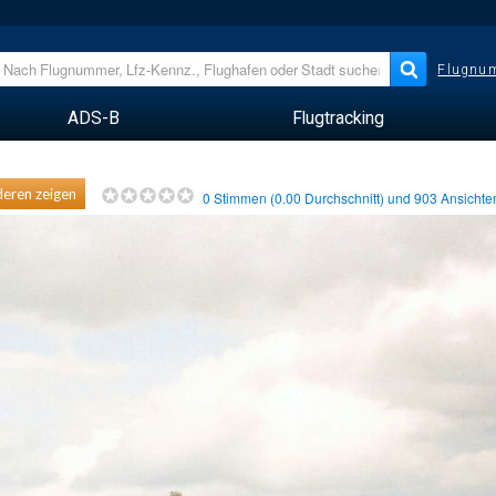
Flugnum
ADS-B
Flugtracking
eren zeigen
0
Stimmen (
0.00
Durchschnitt) und
903
Ansicht