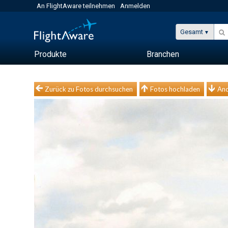
An FlightAware teilnehmen
Anmelden
Gesamt
Produkte
Branchen
Zurück zu Fotos durchsuchen
Fotos hochladen
And