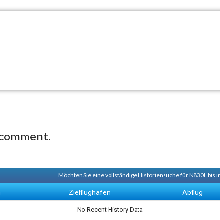
 comment.
Möchten Sie eine vollständige Historiensuche für N830L bis i
n
Zielflughafen
Abflug
No Recent History Data