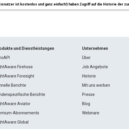
sisnutzer ist kostenlos und ganz einfach!) haben Zugriff auf die Historie der
odukte und Dienstleistungen
Unternehmen
roAPI
Über
ightAware Firehose
Job Angebote
ightAware Foresight
Historie
hnelle Berichte
Mit uns werben
ndenspezifische Berichte
Presse
ightAware Aviator
Blog
emium-Abonnements
Webinare
ightAware Global