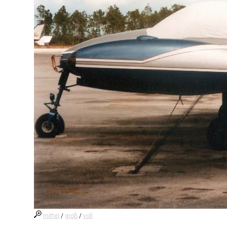
mittel
/
groß
/
voll