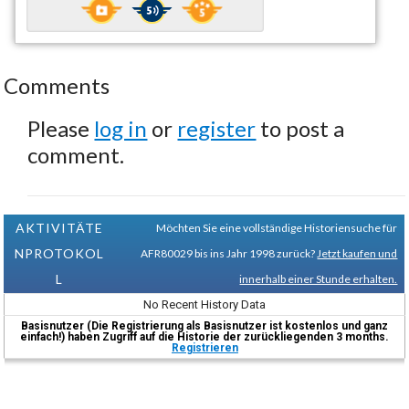
Comments
Please
log in
or
register
to post a
comment.
AKTIVITÄTE
Möchten Sie eine vollständige Historiensuche für
NPROTOKOL
AFR80029 bis ins Jahr 1998 zurück?
Jetzt kaufen und
L
innerhalb einer Stunde erhalten.
No Recent History Data
Basisnutzer (Die Registrierung als Basisnutzer ist kostenlos und ganz
einfach!) haben Zugriff auf die Historie der zurückliegenden 3 months.
Registrieren