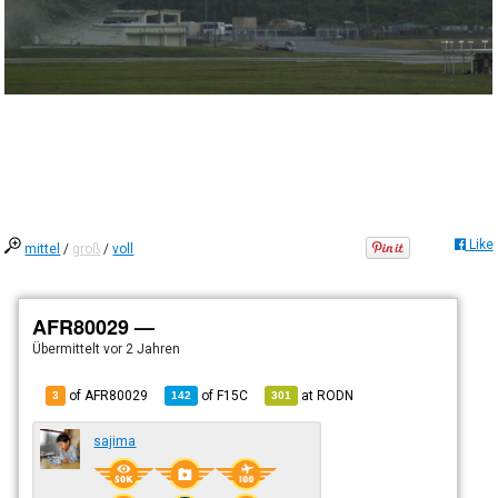
Like
mittel
/
groß
/
voll
AFR80029 —
Übermittelt
vor 2 Jahren
of AFR80029
of
F15C
at
RODN
3
142
301
sajima