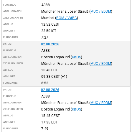
A388
FLUGZEUG
München Franz Josef Strauß
(
MUC / EDDM
)
ABFLUGHAFEN
Mumbai
(
BOM / VABB
)
ZIELFLUGHAFEN
12:52
CEST
ABFLUG
23:50
IST
ANKUNFT
7:27
FLUGDAUER
02.08.2026
DATUM
A388
FLUGZEUG
Boston Logan Intl
(
KBOS
)
ABFLUGHAFEN
München Franz Josef Strauß
(
MUC / EDDM
)
ZIELFLUGHAFEN
20:40
EDT
ABFLUG
09:33
CEST
(+1)
ANKUNFT
6:53
FLUGDAUER
02.08.2026
DATUM
A388
FLUGZEUG
München Franz Josef Strauß
(
MUC / EDDM
)
ABFLUGHAFEN
Boston Logan Intl
(
KBOS
)
ZIELFLUGHAFEN
15:45
CEST
ABFLUG
17:35
EDT
ANKUNFT
7:49
FLUGDAUER