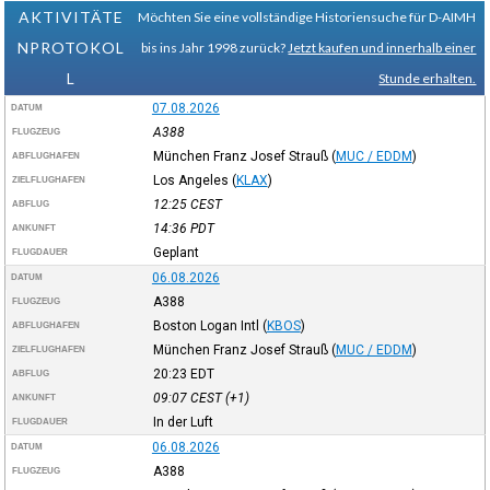
AKTIVITÄTE
Möchten Sie eine vollständige Historiensuche für D-AIMH
NPROTOKOL
bis ins Jahr 1998 zurück?
Jetzt kaufen und innerhalb einer
L
Stunde erhalten.
07.08.2026
DATUM
A388
FLUGZEUG
München Franz Josef Strauß
(
MUC / EDDM
)
ABFLUGHAFEN
Los Angeles
(
KLAX
)
ZIELFLUGHAFEN
12:25
CEST
ABFLUG
14:36
PDT
ANKUNFT
Geplant
FLUGDAUER
06.08.2026
DATUM
A388
FLUGZEUG
Boston Logan Intl
(
KBOS
)
ABFLUGHAFEN
München Franz Josef Strauß
(
MUC / EDDM
)
ZIELFLUGHAFEN
20:23
EDT
ABFLUG
09:07
CEST
(+1)
ANKUNFT
In der Luft
FLUGDAUER
06.08.2026
DATUM
A388
FLUGZEUG