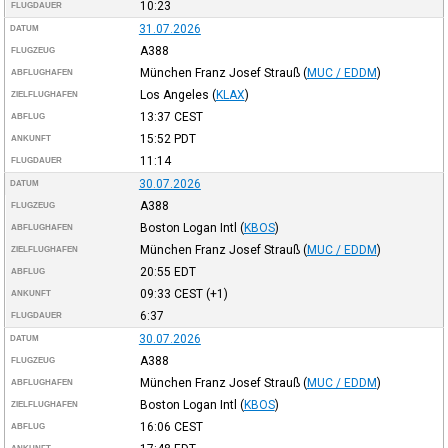
10:23
FLUGDAUER
31.07.2026
DATUM
A388
FLUGZEUG
München Franz Josef Strauß
(
MUC / EDDM
)
ABFLUGHAFEN
Los Angeles
(
KLAX
)
ZIELFLUGHAFEN
13:37
CEST
ABFLUG
15:52
PDT
ANKUNFT
11:14
FLUGDAUER
30.07.2026
DATUM
A388
FLUGZEUG
Boston Logan Intl
(
KBOS
)
ABFLUGHAFEN
München Franz Josef Strauß
(
MUC / EDDM
)
ZIELFLUGHAFEN
20:55
EDT
ABFLUG
09:33
CEST
(+1)
ANKUNFT
6:37
FLUGDAUER
30.07.2026
DATUM
A388
FLUGZEUG
München Franz Josef Strauß
(
MUC / EDDM
)
ABFLUGHAFEN
Boston Logan Intl
(
KBOS
)
ZIELFLUGHAFEN
16:06
CEST
ABFLUG