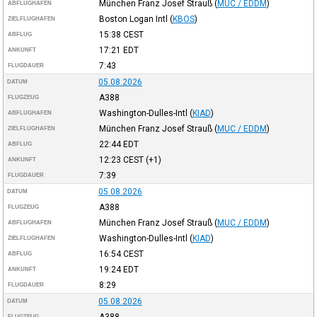
München Franz Josef Strauß
(
MUC / EDDM
)
ABFLUGHAFEN
Boston Logan Intl
(
KBOS
)
ZIELFLUGHAFEN
15:38
CEST
ABFLUG
17:21
EDT
ANKUNFT
7:43
FLUGDAUER
05.08.2026
DATUM
A388
FLUGZEUG
Washington-Dulles-Intl
(
KIAD
)
ABFLUGHAFEN
München Franz Josef Strauß
(
MUC / EDDM
)
ZIELFLUGHAFEN
22:44
EDT
ABFLUG
12:23
CEST
(+1)
ANKUNFT
7:39
FLUGDAUER
05.08.2026
DATUM
A388
FLUGZEUG
München Franz Josef Strauß
(
MUC / EDDM
)
ABFLUGHAFEN
Washington-Dulles-Intl
(
KIAD
)
ZIELFLUGHAFEN
16:54
CEST
ABFLUG
19:24
EDT
ANKUNFT
8:29
FLUGDAUER
05.08.2026
DATUM
A388
FLUGZEUG