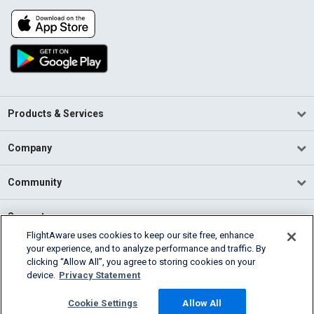
Products & Services
Company
Community
Support
FlightAware uses cookies to keep our site free, enhance
your experience, and to analyze performance and traffic. By
English (USA)
clicking “Allow All”, you agree to storing cookies on your
2026 FlightAware
device.
Privacy Statement
Terms of Use
Privacy
Cookie Settings
Cookie Settings
Allow All