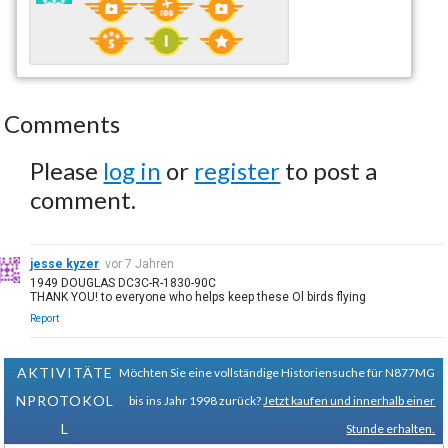
Comments
Please
log in
or
register
to post a
comment.
jesse kyzer
vor 7 Jahren
1949 DOUGLAS DC3C-R-1830-90C
THANK YOU! to everyone who helps keep these Ol birds flying
Report
AKTIVITÄTE
Möchten Sie eine vollständige Historiensuche für N877MG
NPROTOKOL
bis ins Jahr 1998 zurück?
Jetzt kaufen und innerhalb einer
L
Stunde erhalten.