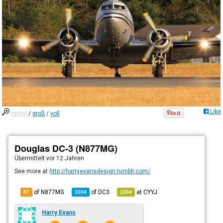
Like
mittel
/
groß
/
voll
Douglas DC-3 (N877MG)
Übermittelt
vor 12 Jahren
See more at
http://harryevansdesign.tumblr.com/
of N877MG
of
DC3
at
CYYJ
57
3204
1004
Harry Evans