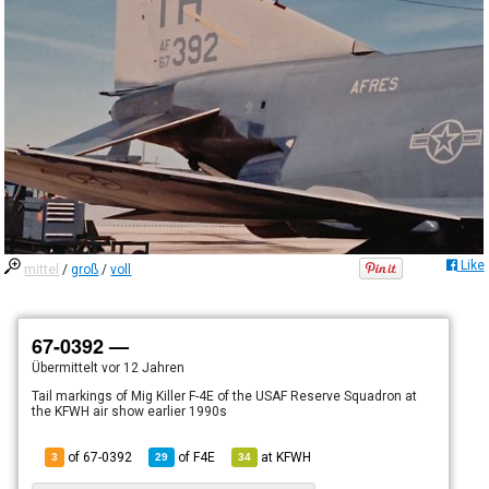
Like
mittel
/
groß
/
voll
67-0392 —
Übermittelt
vor 12 Jahren
Tail markings of Mig Killer F-4E of the USAF Reserve Squadron at
the KFWH air show earlier 1990s
of 67-0392
of
F4E
at
KFWH
3
29
34