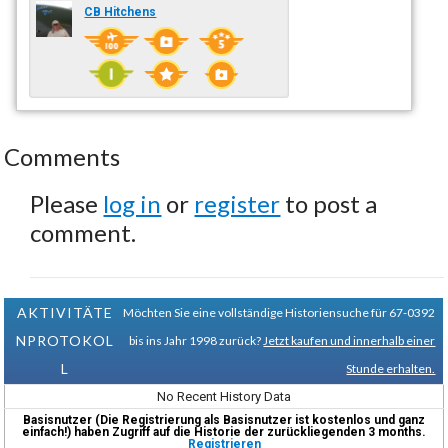
CB Hitchens
Comments
Please
log in
or
register
to post a
comment.
AKTIVITÄTE
Möchten Sie eine vollständige Historiensuche für 67-0392
NPROTOKOL
bis ins Jahr 1998 zurück?
Jetzt kaufen und innerhalb einer
L
Stunde erhalten.
No Recent History Data
Basisnutzer (Die Registrierung als Basisnutzer ist kostenlos und ganz
einfach!) haben Zugriff auf die Historie der zurückliegenden 3 months.
Registrieren