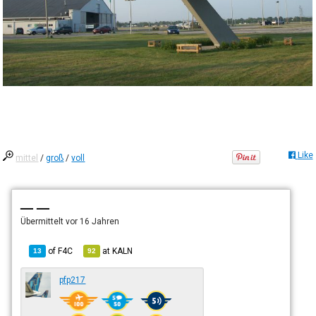
Like
mittel
/
groß
/
voll
— —
Übermittelt
vor 16 Jahren
of
F4C
at
KALN
13
92
pfp217