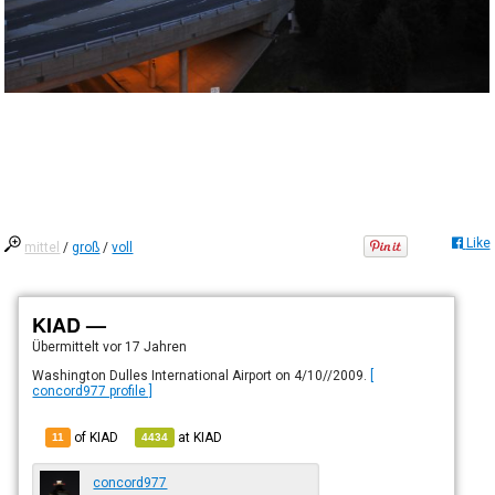
Like
mittel
/
groß
/
voll
KIAD —
Übermittelt
vor 17 Jahren
Washington Dulles International Airport on 4/10//2009.
[
concord977 profile ]
of KIAD
at
KIAD
11
4434
concord977