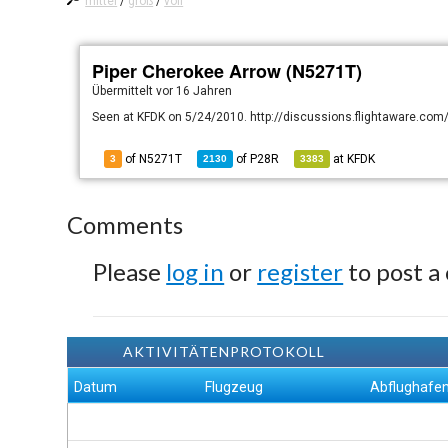
mittel
/
groß
/
voll
Piper Cherokee Arrow (N5271T)
Übermittelt
vor 16 Jahren
Seen at KFDK on 5/24/2010. http://discussions.flightaware.com
of N5271T
of
P28R
at
KFDK
3
2130
3383
Comments
Please
log in
or
register
to post a
AKTIVITÄTENPROTOKOLL
Datum
Flugzeug
Abflughafe