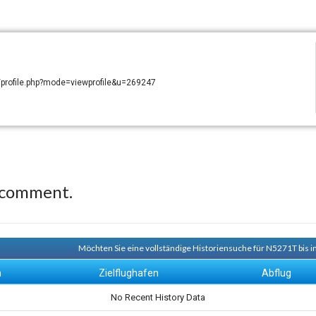
/profile.php?mode=viewprofile&u=269247
 comment.
Möchten Sie eine vollständige Historiensuche für N5271T bis i
n
Zielflughafen
Abflug
No Recent History Data