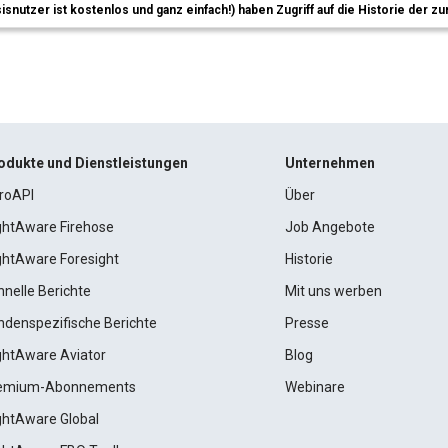
sisnutzer ist kostenlos und ganz einfach!) haben Zugriff auf die Historie der
odukte und Dienstleistungen
Unternehmen
roAPI
Über
ightAware Firehose
Job Angebote
ightAware Foresight
Historie
hnelle Berichte
Mit uns werben
ndenspezifische Berichte
Presse
ightAware Aviator
Blog
emium-Abonnements
Webinare
ightAware Global