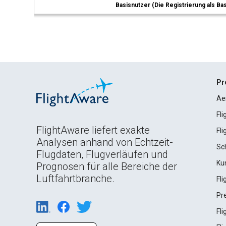
Basisnutzer (Die Registrierung als Ba
Pr
Ae
Fl
FlightAware liefert exakte
Fl
Analysen anhand von Echtzeit-
Sc
Flugdaten, Flugverläufen und
Ku
Prognosen für alle Bereiche der
Luftfahrtbranche.
Fl
Pr
Fl