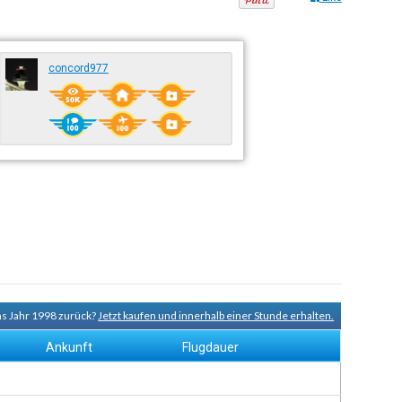
concord977
ns Jahr 1998 zurück?
Jetzt kaufen und innerhalb einer Stunde erhalten.
Ankunft
Flugdauer