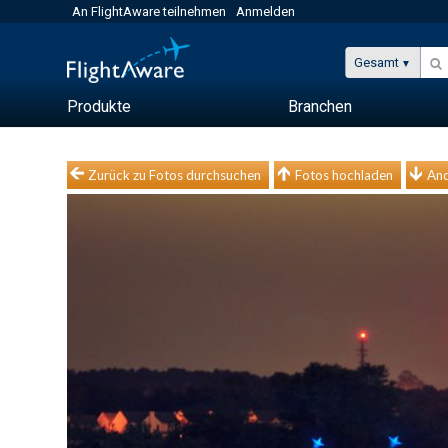
An FlightAware teilnehmen
Anmelden
Gesamt
Produkte
Branchen
Zurück zu Fotos durchsuchen
Fotos hochladen
And