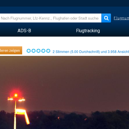
Flugnum
ADS-B
Flugtracking
eren zeigen
2
Stimmen (
5.00
Durchschnitt) und
3.958
Ansich