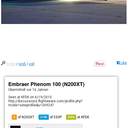
Like
mittel
/
groß
/
voll
Embraer Phenom 100 (N200XT)
Übermittelt
vor 16 Jahren
Seen at KFDK on 6/19/2010.
http://discussions.flightaware.com/profile.php?
mode=viewprofile&u=269247
of N200XT
of
E50P
at
KFDK
4
1746
3383