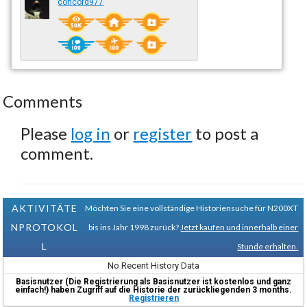
concord977
Comments
Please
log in
or
register
to post a
comment.
AKTIVITÄTE
Möchten Sie eine vollständige Historiensuche für N200XT
NPROTOKOL
bis ins Jahr 1998 zurück?
Jetzt kaufen und innerhalb einer
L
Stunde erhalten.
No Recent History Data
Basisnutzer (Die Registrierung als Basisnutzer ist kostenlos und ganz
einfach!) haben Zugriff auf die Historie der zurückliegenden 3 months.
Registrieren