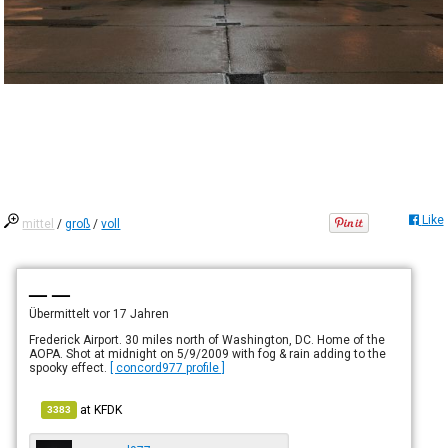
Like
mittel
/
groß
/
voll
— —
Übermittelt
vor 17 Jahren
Frederick Airport. 30 miles north of Washington, DC. Home of the
AOPA. Shot at midnight on 5/9/2009 with fog & rain adding to the
spooky effect.
[ concord977 profile ]
at
KFDK
3383