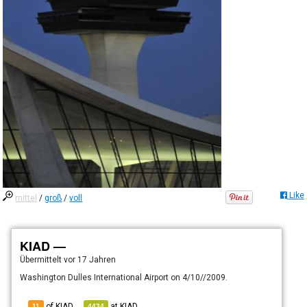
Like
mittel
/
groß
/
voll
KIAD —
Übermittelt
vor 17 Jahren
Washington Dulles International Airport on 4/10//2009.
of KIAD
at
KIAD
11
4434