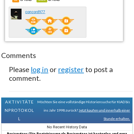
concord977
Comments
Please
log in
or
register
to post a
comment.
AKTIVITÄTE
Möchten Sie eine vollständige Historiensuche für KIAD bis
NPROTOKOL
ins Jahr 1998 zurück?
Jetzt kaufen und innerhalb einer
L
Stunde erhalten.
No Recent History Data
Basisnutzer (Die Registrierung als Basisnutzer ist kostenlos und ganz