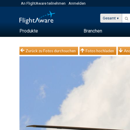
An FlightAware teilnehmen
Anmelden
Gesamt
Produkte
Branchen
Zurück zu Fotos durchsuchen
Fotos hochladen
And