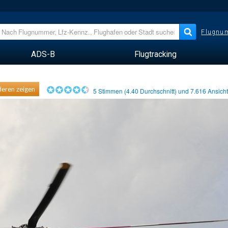
Flugnum
ADS-B
Flugtracking
eren zeigen
5
Stimmen (
4.40
Durchschnitt) und
7.616
Ansich