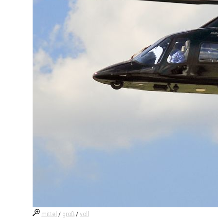
mittel
/
groß
/
voll