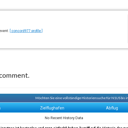
 event.
[ concord977 profile ]
 comment.
Möchten Sie eine vollständige Historiensuche für N1US bis i
n
Zielflughafen
Abflug
No Recent History Data