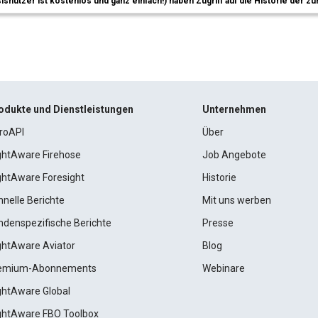
sisnutzer ist kostenlos und ganz einfach!) haben Zugriff auf die Historie der
odukte und Dienstleistungen
Unternehmen
roAPI
Über
ightAware Firehose
Job Angebote
ightAware Foresight
Historie
hnelle Berichte
Mit uns werben
ndenspezifische Berichte
Presse
ightAware Aviator
Blog
emium-Abonnements
Webinare
ightAware Global
ightAware FBO Toolbox