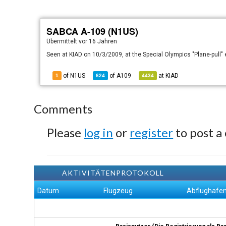
SABCA A-109 (N1US)
Übermittelt
vor 16 Jahren
Seen at KIAD on 10/3/2009, at the Special Olympics "Plane-pull"
of N1US
of
A109
at
KIAD
1
624
4434
Comments
Please
log in
or
register
to post a
AKTIVITÄTENPROTOKOLL
Datum
Flugzeug
Abflughafe