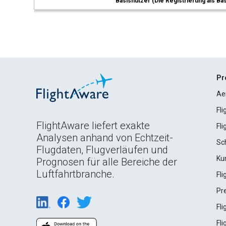
Basisnutzer (Die Registrierung als Ba
Pr
Ae
Fl
FlightAware liefert exakte
Fl
Analysen anhand von Echtzeit-
Sc
Flugdaten, Flugverläufen und
Ku
Prognosen für alle Bereiche der
Luftfahrtbranche.
Fl
Pr
Fl
Fl