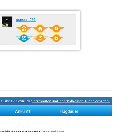
concord977
ns Jahr 1998 zurück?
Jetzt kaufen und innerhalb einer Stunde erhalten.
Ankunft
Flugdauer