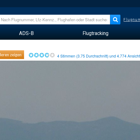
Flugnum
ADS-B
Flugtracking
eren zeigen
4
Stimmen (
3.75
Durchschnitt) und
4.774
Ansich