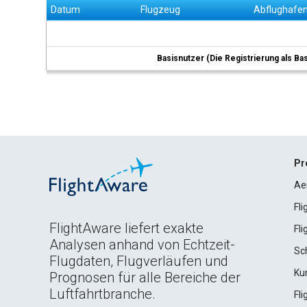
Datum
Flugzeug
Abflughafe
Basisnutzer (Die Registrierung als Ba
Pr
Ae
Fl
FlightAware liefert exakte
Fl
Analysen anhand von Echtzeit-
Sc
Flugdaten, Flugverläufen und
Ku
Prognosen für alle Bereiche der
Luftfahrtbranche.
Fl