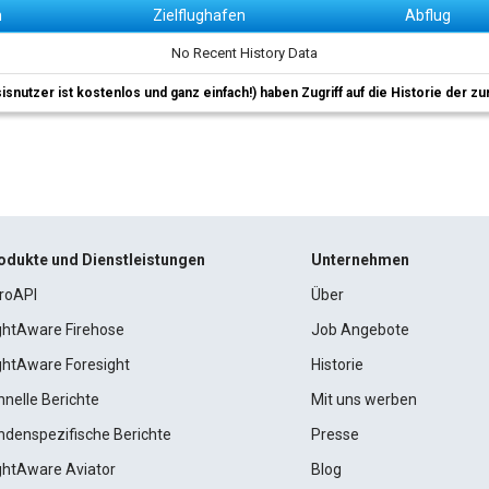
n
Zielflughafen
Abflug
No Recent History Data
sisnutzer ist kostenlos und ganz einfach!) haben Zugriff auf die Historie der
odukte und Dienstleistungen
Unternehmen
roAPI
Über
ightAware Firehose
Job Angebote
ightAware Foresight
Historie
hnelle Berichte
Mit uns werben
ndenspezifische Berichte
Presse
ightAware Aviator
Blog