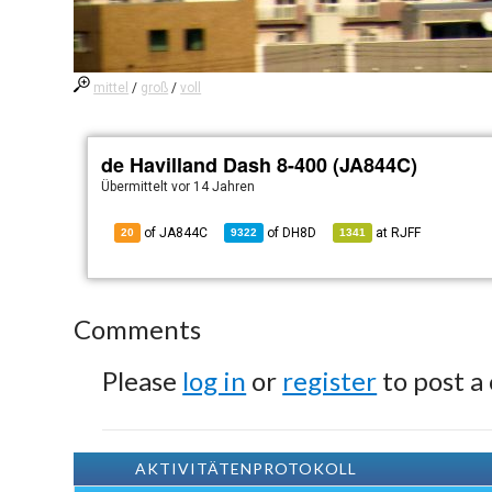
mittel
/
groß
/
voll
de Havilland Dash 8-400 (JA844C)
Übermittelt
vor 14 Jahren
of JA844C
of
DH8D
at
RJFF
20
9322
1341
Comments
Please
log in
or
register
to post a
AKTIVITÄTENPROTOKOLL